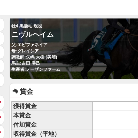
牡4 黒鹿毛 現役
ニヴルヘイム
父:エピファネイア
母:グレイシア
調教師:矢嶋 大樹 (美浦)
馬主:吉田 勝己
生産者:ノーザンファーム
賞金
獲得賞金
本賞金
付加賞金
収得賞金（平地）