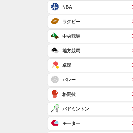
NBA
ラグビー
中央競馬
地方競馬
卓球
バレー
格闘技
バドミントン
モーター