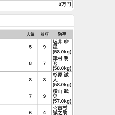
0万円
人気
着順
騎手
坂井 瑠
5
9
星
(58.0kg)
津村 明
8
7
秀
(58.0kg)
杉原 誠
8
8
人
(58.0kg)
横山 武
7
9
史
(57.0kg)
☆吉村
6
4
誠之助