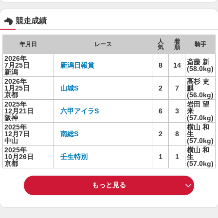
競走成績
人
着
年月日
レース
騎手
気
順
2026年
斎藤 新
7月25日
新潟日報賞
8
14
(58.0kg)
新潟
2026年
高杉 吏
1月25日
山城S
2
7
麒
京都
(56.0kg)
2025年
岩田 望
12月21日
六甲アイラS
6
3
来
阪神
(57.0kg)
2025年
横山 和
12月7日
南総S
2
8
生
中山
(57.0kg)
2025年
横山 和
10月26日
壬生特別
1
1
生
京都
(57.0kg)
もっと見る