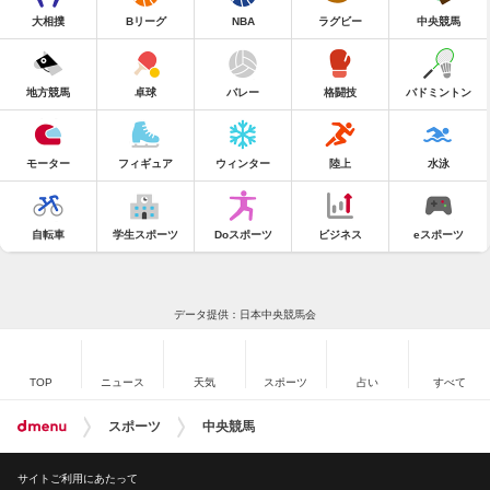
大相撲
Bリーグ
NBA
ラグビー
中央競馬
地方競馬
卓球
バレー
格闘技
バドミントン
モーター
フィギュア
ウィンター
陸上
水泳
自転車
学生スポーツ
Doスポーツ
ビジネス
eスポーツ
データ提供：日本中央競馬会
TOP
ニュース
天気
スポーツ
占い
すべて
スポーツ
中央競馬
サイトご利用にあたって