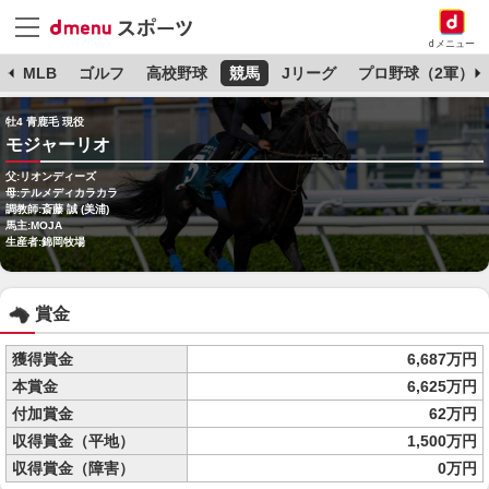
dメニュー
球
MLB
ゴルフ
高校野球
競馬
Jリーグ
プロ野球（2軍）
牡4 青鹿毛 現役
モジャーリオ
父:リオンディーズ
母:テルメディカラカラ
調教師:斎藤 誠 (美浦)
馬主:MOJA
生産者:錦岡牧場
賞金
獲得賞金
6,687万円
本賞金
6,625万円
付加賞金
62万円
収得賞金（平地）
1,500万円
収得賞金（障害）
0万円