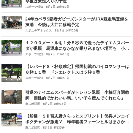
今後は繁殖入りの予定
スポーツ報知 8月7日 15時59分
24年カペラS覇者ガビーズシスターがJRA競走馬登録を
抹消 今後は大井に移籍予定
スポニチアネックス 8月7日 14時55分
１２００メートルを１分５秒８で走ったテイエムスパー
ダが退厩 馬運車になかなか乗り込まない場面も 小椋
調教師「頑固ですがかわいい」
スポーツ報知 8月7日 11時13分
【レパードＳ・枠順確定】帰国初戦のパイロマンサーは
８枠１１番 ドンエレクトスは５枠６番
スポーツ報知 8月7日 10時53分
引退のテイエムスパーダがトレセン退厩 小椋研介調教
師「個性的でかわいい馬。いい子を産んでくれたら」
東スポ競馬 8月7日 10時16分
【船橋・ＳⅡ習志野きらっとスプリント】伏兵メンコイ
ボクチャンが激走Ｖ 昨年覇者ファーンヒルはまさかの
12着に沈む
東スポ競馬 8月7日 8時35分