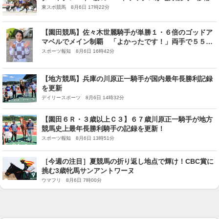
東スポ競馬 8月6日 17時22分
【園田競馬】佐々木世麗騎手が単勝１・６倍のゴッドア
マベルでメイン制覇 「よかったです！」両手で５５勝
のポーズ
スポーツ報知 8月6日 16時42分
【地方競馬】兵庫の川原正一騎手が国内最年長勝利記録
を更新
デイリースポーツ 8月6日 14時32分
【園田６Ｒ・３歳以上Ｃ３】６７歳川原正一騎手が地方
競馬史上最年長勝利騎手の記録を更新！
スポーツ報知 8月6日 13時51分
［今週の注目］夏競馬の折り返し地点で輝け！CBC賞に
挑む3歳牝馬サンアントワーヌ
ウマフリ 8月6日 7時00分