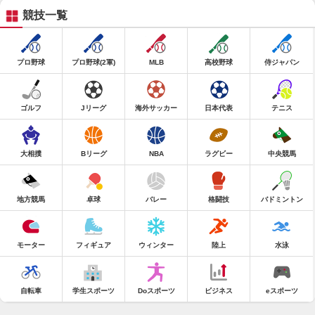
競技一覧
プロ野球
プロ野球(2軍)
MLB
高校野球
侍ジャパン
ゴルフ
Jリーグ
海外サッカー
日本代表
テニス
大相撲
Bリーグ
NBA
ラグビー
中央競馬
地方競馬
卓球
バレー
格闘技
バドミントン
モーター
フィギュア
ウィンター
陸上
水泳
自転車
学生スポーツ
Doスポーツ
ビジネス
eスポーツ