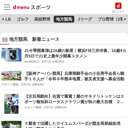
dメニュー
MLB
ゴルフ
高校野球
地方競馬
Jリーグ
プロ野球（2軍）
地方競馬 新着ニュース
J1今季開幕弾は16歳の新星！横浜FM三井寺眞、16歳4カ
月5日でJ1史上最年少開幕スタメン
theWORLD 8月7日 20時35分
【阪神アーバン競馬】兵庫県騎手会の小谷周平会長ら騎
手１６人が「令和８年熊本地震」被災者支援へ募金活動
スポーツ報知 8月7日 18時48分
【注目馬動向】佐賀で重賞７勝のサキドリトッケンはス
ポーツ報知杯ロータスクラウン賞が秋の最大目標 ２冠
奪取を目指す
スポーツ報知 8月7日 16時02分
３厩舎で活躍したテイエムスパーダが競走馬登録抹消