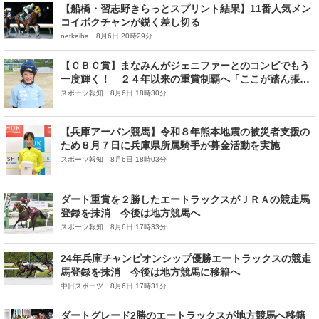
【船橋・習志野きらっとスプリント結果】11番人気メン
コイボクチャンが鋭く差し切る
netkeiba 8月6日 20時29分
【ＣＢＣ賞】まなみんがジェニファーとのコンビでもう
一度輝く！ ２４年以来の重賞制覇へ「ここが踏ん張り
どころです」
スポーツ報知 8月6日 18時30分
【兵庫アーバン競馬】令和８年熊本地震の被災者支援の
ため８月７日に兵庫県所属騎手が募金活動を実施
スポーツ報知 8月6日 18時03分
ダート重賞を２勝したエートラックスがＪＲＡの競走馬
登録を抹消 今後は地方競馬へ
スポーツ報知 8月6日 17時33分
24年兵庫チャンピオンシップ優勝エートラックスの競走
馬登録を抹消 今後は地方競馬に移籍へ
中日スポーツ 8月6日 17時31分
ダートグレード2勝のエートラックスが地方競馬へ移籍