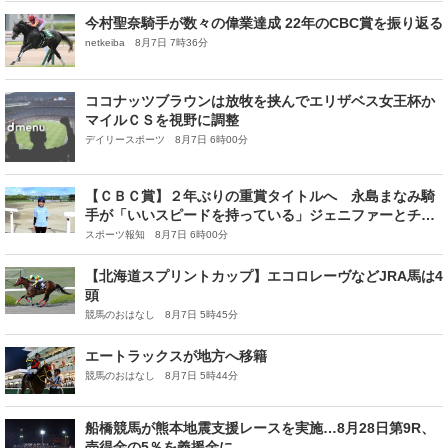
今村聖奈騎手が数々の偉業達成 22年のCBC賞を振り返る
netkeiba 8月7日 7時36分
ココナッツブラウンは放牧を挟んでエリザベス女王杯か
マイルＣＳを視野に調整
デイリースポーツ 8月7日 6時00分
【ＣＢＣ賞】２年ぶりの重賞タイトルへ 永島まなみ騎
手が「いいスピードを持っている」ジェニファーとチャ
ンスつかむ
スポーツ報知 8月7日 6時00分
【北海道スプリントカップ】エコロレーヴなどJRA馬は4
頭
競馬のおはなし 8月7日 5時45分
エートラックスが地方へ移籍
競馬のおはなし 8月7日 5時44分
船橋競馬が熊本地震支援レースを実施…8月28日第9R、
売得金の5％を義援金に