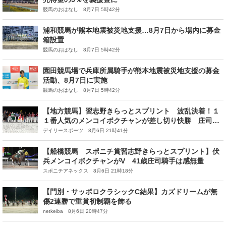
競馬のおはなし 8月7日 5時42分
浦和競馬が熊本地震被災地支援…8月7日から場内に募金
箱設置
競馬のおはなし 8月7日 5時42分
園田競馬場で兵庫所属騎手が熊本地震被災地支援の募金
活動、8月7日に実施
競馬のおはなし 8月7日 5時42分
【地方競馬】習志野きらっとスプリント 波乱決着！１
１番人気のメンコイボクチャンが差し切り快勝 庄司大
は重賞初制覇
デイリースポーツ 8月6日 21時41分
【船橋競馬 スポニチ賞習志野きらっとスプリント】伏
兵メンコイボクチャンがV 41歳庄司騎手は感無量
スポニチアネックス 8月6日 21時18分
【門別・サッポロクラシックC結果】カズドリームが無
傷2連勝で重賞初制覇を飾る
netkeiba 8月6日 20時47分