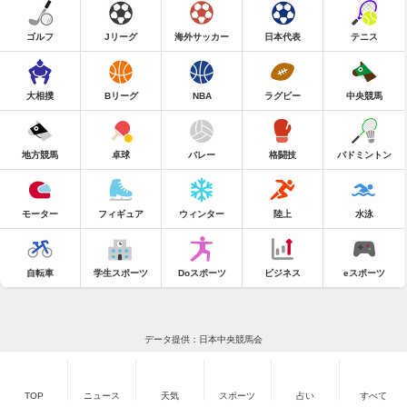
ゴルフ
Jリーグ
海外サッカー
日本代表
テニス
大相撲
Bリーグ
NBA
ラグビー
中央競馬
地方競馬
卓球
バレー
格闘技
バドミントン
モーター
フィギュア
ウィンター
陸上
水泳
自転車
学生スポーツ
Doスポーツ
ビジネス
eスポーツ
データ提供：日本中央競馬会
TOP
ニュース
天気
スポーツ
占い
すべて