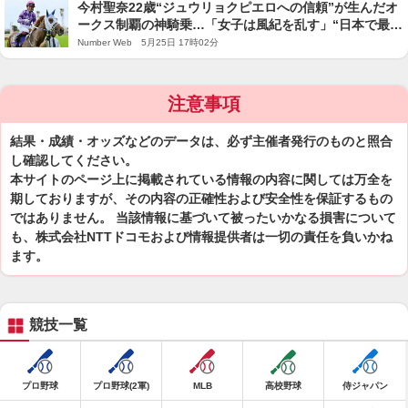
今村聖奈22歳“ジュウリョクピエロへの信頼”が生んだオ
ークス制覇の神騎乗…「女子は風紀を乱す」“日本で最初
の女性騎手から90年”歴史が動いた瞬間
Number Web 5月25日 17時02分
注意事項
結果・成績・オッズなどのデータは、必ず主催者発行のものと照合
し確認してください。
本サイトのページ上に掲載されている情報の内容に関しては万全を
期しておりますが、その内容の正確性および安全性を保証するもの
ではありません。 当該情報に基づいて被ったいかなる損害について
も、株式会社NTTドコモおよび情報提供者は一切の責任を負いかね
ます。
競技一覧
プロ野球
プロ野球(2軍)
MLB
高校野球
侍ジャパン