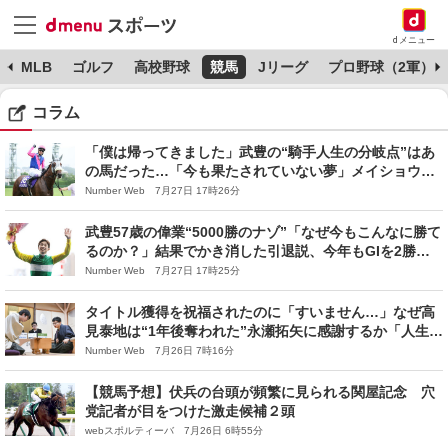
dメニュー
球
MLB
ゴルフ
高校野球
競馬
Jリーグ
プロ野球（2軍）
コラム
「僕は帰ってきました」武豊の“騎手人生の分岐点”はあ
の馬だった…「今も果たされていない夢」メイショウタ
バルでの凱旋門賞参戦が“運命的”な理由
Number Web 7月27日 17時26分
武豊57歳の偉業“5000勝のナゾ”「なぜ今もこんなに勝て
るのか？」結果でかき消した引退説、今年もGIを2勝…
天才騎手が“レジェンド”と呼ばれるまで
Number Web 7月27日 17時25分
タイトル獲得を祝福されたのに「すいません…」なぜ高
見泰地は“1年後奪われた”永瀬拓矢に感謝するか「人生終
わりだ」4連敗後に救われた一通の連絡
Number Web 7月26日 7時16分
【競馬予想】伏兵の台頭が頻繁に見られる関屋記念 穴
党記者が目をつけた激走候補２頭
webスポルティーバ 7月26日 6時55分