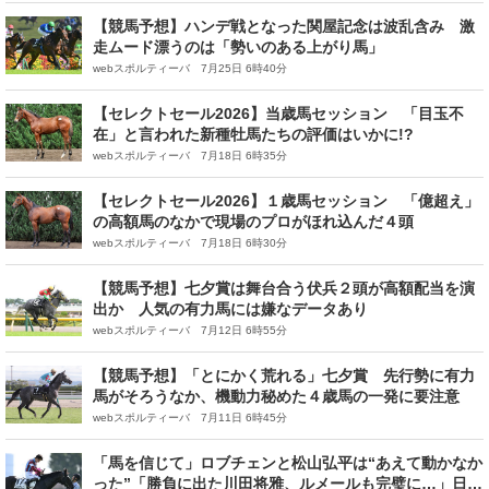
【競馬予想】ハンデ戦となった関屋記念は波乱含み 激
走ムード漂うのは「勢いのある上がり馬」
webスポルティーバ 7月25日 6時40分
【セレクトセール2026】当歳馬セッション 「目玉不
在」と言われた新種牡馬たちの評価はいかに!?
webスポルティーバ 7月18日 6時35分
【セレクトセール2026】１歳馬セッション 「億超え」
の高額馬のなかで現場のプロがほれ込んだ４頭
webスポルティーバ 7月18日 6時30分
【競馬予想】七夕賞は舞台合う伏兵２頭が高額配当を演
出か 人気の有力馬には嫌なデータあり
webスポルティーバ 7月12日 6時55分
【競馬予想】「とにかく荒れる」七夕賞 先行勢に有力
馬がそろうなか、機動力秘めた４歳馬の一発に要注意
webスポルティーバ 7月11日 6時45分
「馬を信じて」ロブチェンと松山弘平は“あえて動かなか
った”「勝負に出た川田将雅、ルメールも完璧に…」日本