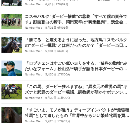
ダービーを熱くした“名手たちの思惑”
Number Web 6月1日 17時02分
コスモバルク“ダービー惨敗”の悲劇「すべて僕の責任で
す」顔面蒼白の騎手、岡田繁幸は“騎乗批判”…残念会で
懇願「来年のダービーを勝たせてください」
Number Web 5月31日 6時01分
「勝てる…と震えるように思った」地方馬コスモバルク
の“ダービー挑戦”とは何だったのか？「ダービー当日の
朝、芝コースを歩いた」岡田繁幸の悲願
Number Web 5月31日 6時00分
「ロブチェンはすごい低い走りをする。”猫科の動物”み
たいなフォーム」松山弘平騎手が語る日本ダービーの勝
算「うーん、僕はひらめき派だと思います」
Number Web 5月30日 17時00分
「この馬、ダービー獲れますね」”異次元の世界の馬”キ
ズナと武豊のダービー秘話…調教師が明かすポテンシャ
ル「それこそディープインパクトだね」
Number Web 5月30日 11時00分
「すごいよ、モノが違う」ディープインパクトが“最強種
牡馬”として遺したもの「世界中からいい繁殖牝馬を買い
続けられたのはディープがいたから」
Number Web 5月28日 17時02分