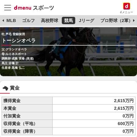
dメニュー
球
MLB
ゴルフ
高校野球
競馬
Jリーグ
プロ野球（2軍）
牝 芦毛 登録抹消
トーシンオペラ
父:グランドオペラ
母:ルミネスポート
調教師:成島 英春 (美浦)
馬主:吉橋 計
生産者:高橋 弘二
賞金
獲得賞金
2,615万円
本賞金
2,615万円
付加賞金
0万円
収得賞金（平地）
600万円
収得賞金（障害）
0万円