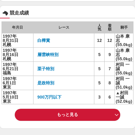
競走成績
人
着
年月日
レース
騎手
気
順
1997年
山本 康
8月31日
白樺賞
12
12
志
札幌
(55.0kg)
1997年
山本 康
8月16日
層雲峡特別
5
9
志
札幌
(55.0kg)
1997年
村田 一
6月21日
栗子特別
5
7
誠
福島
(55.0kg)
1997年
村田 一
6月1日
是政特別
5
8
誠
東京
(51.0kg)
1997年
▲村田
5月10日
900万円以下
3
6
一誠
東京
(52.0kg)
もっと見る