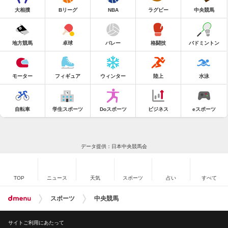
大相撲
Bリーグ
NBA
ラグビー
中央競馬
地方競馬
卓球
バレー
格闘技
バドミントン
モーター
フィギュア
ウィンター
陸上
水泳
自転車
学生スポーツ
Doスポーツ
ビジネス
eスポーツ
データ提供：日本中央競馬会
TOP
ニュース
天気
スポーツ
占い
すべて
スポーツ
中央競馬
サイトご利用にあたって