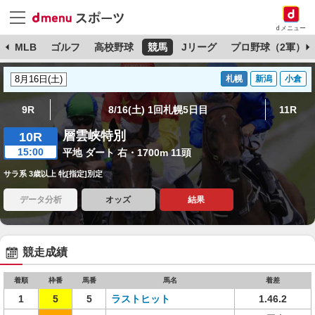
dメニュー
球
MLB
ゴルフ
高校野球
競馬
Jリーグ
プロ野球（2軍）
札幌
新潟
小倉
9R
8/16(土) 1回札幌5日目
11R
層雲峡特別
10R
15:00
平地 ダート 右・1700m 11頭
サラ系 3歳以上 牝[指定]別定
データ分析
オッズ
結果
競走成績
着順
枠番
馬番
馬名
着差
1
5
5
ラストヒット
1.46.2