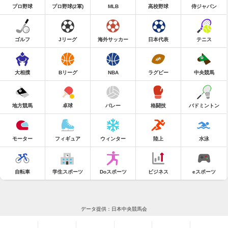
プロ野球
プロ野球(2軍)
MLB
高校野球
侍ジャパン
ゴルフ
Jリーグ
海外サッカー
日本代表
テニス
大相撲
Bリーグ
NBA
ラグビー
中央競馬
地方競馬
卓球
バレー
格闘技
バドミントン
モーター
フィギュア
ウィンター
陸上
水泳
自転車
学生スポーツ
Doスポーツ
ビジネス
eスポーツ
データ提供：日本中央競馬会