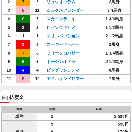
2
7
9
リュウオウラム
2馬身
3
8
11
シルクスプレンダー
3/4馬身
4
6
7
スカイシラユキ
1 3/4馬身
5
2
2
ヒゼンウタヒメ
1 1/2馬身
6
1
1
スリルパッション
2 1/2馬身
7
3
3
スージークーパー
3馬身
8
7
8
フリークロバリー
1 3/4馬身
9
6
6
トーシンオペラ
2 1/2馬身
10
4
4
ビッグワンレディー
6馬身
11
8
10
アイルランドサマー
7馬身
払戻金
種類
馬番
金額
単勝
5
5,690円
5
550円
複勝
9
170円