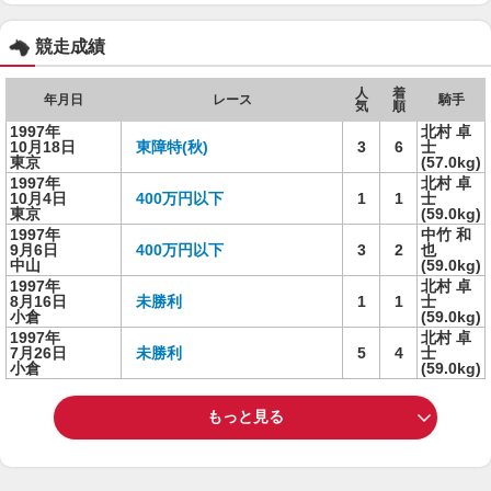
競走成績
人
着
年月日
レース
騎手
気
順
1997年
北村 卓
10月18日
東障特(秋)
3
6
士
東京
(57.0kg)
1997年
北村 卓
10月4日
400万円以下
1
1
士
東京
(59.0kg)
1997年
中竹 和
9月6日
400万円以下
3
2
也
中山
(59.0kg)
1997年
北村 卓
8月16日
未勝利
1
1
士
小倉
(59.0kg)
1997年
北村 卓
7月26日
未勝利
5
4
士
小倉
(59.0kg)
もっと見る