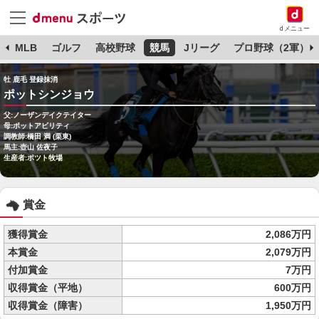
dメニュー
球
MLB
ゴルフ
高校野球
競馬
Jリーグ
プロ野球（2軍）
牡 鹿毛 登録抹消
ポットシンジョウ
父:ノーザンデイクテイター
母:ポットアビリティ
調教師:橋田 満 (栗東)
馬主:壺山 佐夜子
生産者:ポツト牧場
賞金
獲得賞金
2,086万円
本賞金
2,079万円
付加賞金
7万円
収得賞金（平地）
600万円
収得賞金（障害）
1,950万円