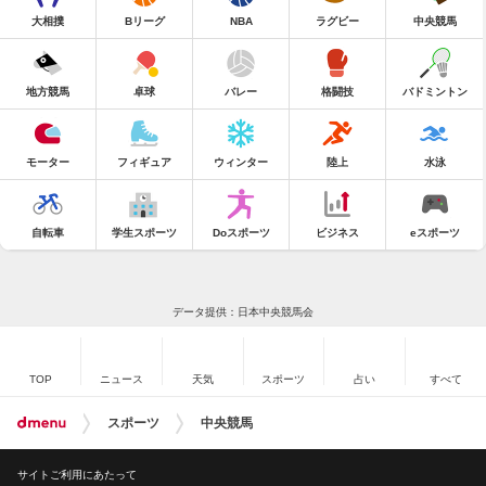
大相撲
Bリーグ
NBA
ラグビー
中央競馬
地方競馬
卓球
バレー
格闘技
バドミントン
モーター
フィギュア
ウィンター
陸上
水泳
自転車
学生スポーツ
Doスポーツ
ビジネス
eスポーツ
データ提供：日本中央競馬会
TOP
ニュース
天気
スポーツ
占い
すべて
スポーツ
中央競馬
サイトご利用にあたって