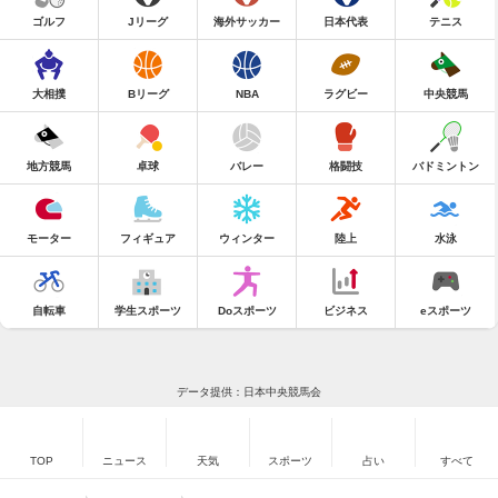
ゴルフ
Jリーグ
海外サッカー
日本代表
テニス
大相撲
Bリーグ
NBA
ラグビー
中央競馬
地方競馬
卓球
バレー
格闘技
バドミントン
モーター
フィギュア
ウィンター
陸上
水泳
自転車
学生スポーツ
Doスポーツ
ビジネス
eスポーツ
データ提供：日本中央競馬会
TOP
ニュース
天気
スポーツ
占い
すべて