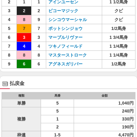
2
1
1
アインユーセン
1 1/2馬身
3
2
2
ビコーマジック
クビ
4
8
9
シンコウマーシャル
クビ
5
7
7
ポットシンジョウ
1/2馬身
6
3
3
マーブルリヴァー
1 3/4馬身
7
4
4
ツキノフィールド
1 1/4馬身
8
8
8
マスターストローク
1 1/4馬身
9
6
6
アグネスガリバー
1/2馬身
払戻金
種類
馬番
金額
単勝
5
1,040円
5
240円
複勝
1
330円
2
190円
枠連
1-5
4,470円