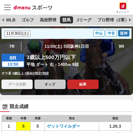
dメニュー
球
MLB
ゴルフ
高校野球
競馬
Jリーグ
プロ野球（2軍）
中山
中京
阪神
7R
11/30(土) 5回阪神1日目
9R
3歳以上500万円以下
8R
13:50
平地 ダート 右・1400m 9頭
サラ系 3歳以上 (混合)[指定]別定
データ分析
オッズ
結果
競走成績
着順
枠番
馬番
馬名
着差
1
5
5
ゲットワイルダー
1.26.3