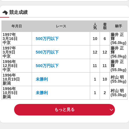
競走成績
人
着
年月日
レース
騎手
気
順
1997年
藤井 正
3月16日
500万円以下
10
6
輝
中京
(56.0kg)
1997年
藤井 正
3月9日
500万円以下
12
12
輝
中京
(56.0kg)
1996年
藤井 正
12月8日
500万円以下
11
11
輝
中京
(55.0kg)
1996年
村山 明
10月19日
未勝利
1
10
(55.0kg)
新潟
1996年
村山 明
10月5日
未勝利
1
2
(55.0kg)
新潟
もっと見る