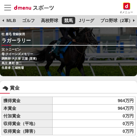
dメニュー
球
MLB
ゴルフ
高校野球
競馬
Jリーグ
プロ野球（2軍）
牡 鹿毛 登録抹消
ラガーラリー
父:トニービン
母:クイーンズメモリー
調教師:大久保 正陽 (栗東)
馬主:奥村 啓二
生産者:三城牧場
賞金
獲得賞金
964万円
本賞金
964万円
付加賞金
0万円
収得賞金（平地）
0万円
収得賞金（障害）
0万円