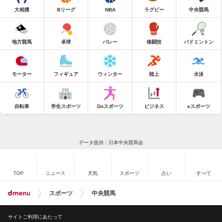
大相撲
Bリーグ
NBA
ラグビー
中央競馬
地方競馬
卓球
バレー
格闘技
バドミントン
モーター
フィギュア
ウィンター
陸上
水泳
自転車
学生スポーツ
Doスポーツ
ビジネス
eスポーツ
データ提供：日本中央競馬会
TOP
ニュース
天気
スポーツ
占い
すべて
スポーツ
中央競馬
サイトご利用にあたって