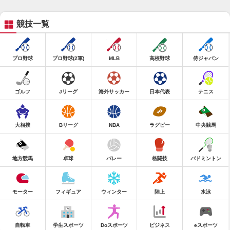
競技一覧
プロ野球
プロ野球(2軍)
MLB
高校野球
侍ジャパン
ゴルフ
Jリーグ
海外サッカー
日本代表
テニス
大相撲
Bリーグ
NBA
ラグビー
中央競馬
地方競馬
卓球
バレー
格闘技
バドミントン
モーター
フィギュア
ウィンター
陸上
水泳
自転車
学生スポーツ
Doスポーツ
ビジネス
eスポーツ