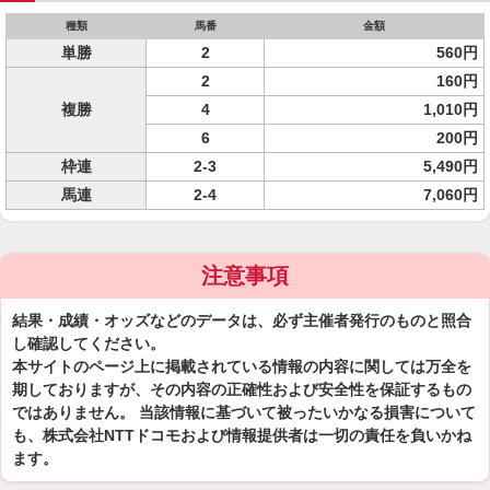
種類
馬番
金額
単勝
2
560円
2
160円
複勝
4
1,010円
6
200円
枠連
2-3
5,490円
馬連
2-4
7,060円
注意事項
結果・成績・オッズなどのデータは、必ず主催者発行のものと照合
し確認してください。
本サイトのページ上に掲載されている情報の内容に関しては万全を
期しておりますが、その内容の正確性および安全性を保証するもの
ではありません。 当該情報に基づいて被ったいかなる損害について
も、株式会社NTTドコモおよび情報提供者は一切の責任を負いかね
ます。