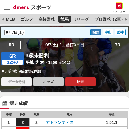
dメニュー
球
MLB
ゴルフ
高校野球
競馬
Jリーグ
プロ野球（2軍）
函館
中山
阪神
5R
9/7(土) 2回函館3日目
7R
3歳未勝利
6R
12:40
平地 芝 右・1800m 14頭
サラ系 3歳 (混合)[指定]馬齢
データ分析
オッズ
結果
競走成績
着順
枠番
馬番
馬名
着差
1
2
2
アトランティス
1.51.1