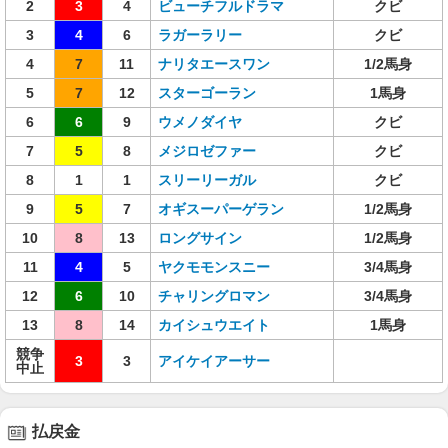
2
3
4
ビューチフルドラマ
クビ
3
4
6
ラガーラリー
クビ
4
7
11
ナリタエースワン
1/2馬身
5
7
12
スターゴーラン
1馬身
6
6
9
ウメノダイヤ
クビ
7
5
8
メジロゼファー
クビ
8
1
1
スリーリーガル
クビ
9
5
7
オギスーパーゲラン
1/2馬身
10
8
13
ロングサイン
1/2馬身
11
4
5
ヤクモモンスニー
3/4馬身
12
6
10
チャリングロマン
3/4馬身
13
8
14
カイシュウエイト
1馬身
競争
3
3
アイケイアーサー
中止
払戻金