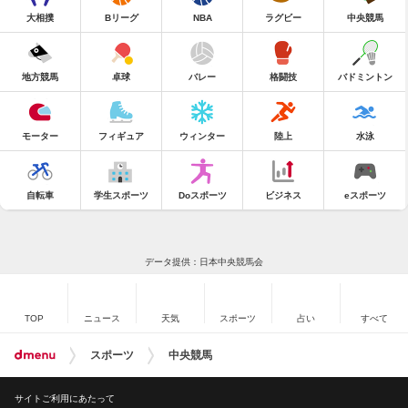
大相撲
Bリーグ
NBA
ラグビー
中央競馬
地方競馬
卓球
バレー
格闘技
バドミントン
モーター
フィギュア
ウィンター
陸上
水泳
自転車
学生スポーツ
Doスポーツ
ビジネス
eスポーツ
データ提供：日本中央競馬会
TOP
ニュース
天気
スポーツ
占い
すべて
スポーツ
中央競馬
サイトご利用にあたって