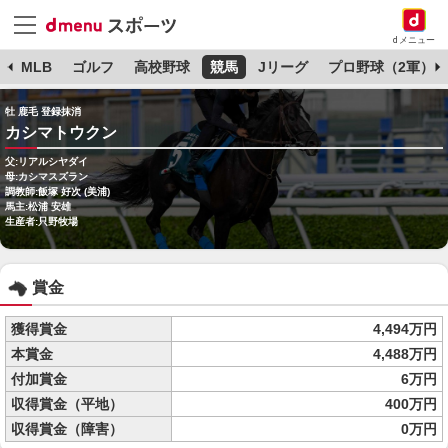
dメニュー
球
MLB
ゴルフ
高校野球
競馬
Jリーグ
プロ野球（2軍）
牡 鹿毛 登録抹消
カシマトウクン
父:リアルシヤダイ
母:カシマスズラン
調教師:飯塚 好次 (美浦)
馬主:松浦 安雄
生産者:只野牧場
賞金
獲得賞金
4,494万円
本賞金
4,488万円
付加賞金
6万円
収得賞金（平地）
400万円
収得賞金（障害）
0万円