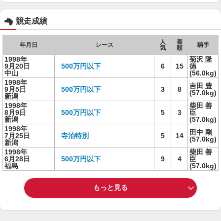
競走成績
人
着
年月日
レース
騎手
気
順
1998年
菊沢 隆
9月20日
500万円以下
6
15
徳
中山
(56.0kg)
1998年
吉田 豊
9月5日
500万円以下
3
8
(57.0kg)
新潟
1998年
柴田 善
8月9日
500万円以下
5
3
臣
新潟
(57.0kg)
1998年
田中 剛
7月25日
寺泊特別
5
14
(57.0kg)
新潟
1998年
柴田 善
6月28日
500万円以下
9
4
臣
福島
(57.0kg)
もっと見る