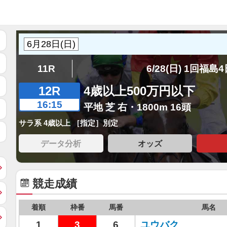
11R
6/28(日) 1回福島
12R
4歳以上500万円以下
16:15
平地 芝 右・1800m 16頭
サラ系 4歳以上 ［指定］別定
データ分析
オッズ
競走成績
着順
枠番
馬番
馬名
1
3
6
ユウバク