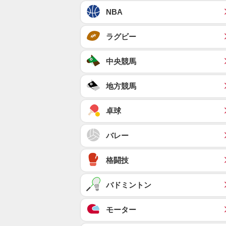
NBA
ラグビー
中央競馬
地方競馬
卓球
バレー
格闘技
バドミントン
モーター