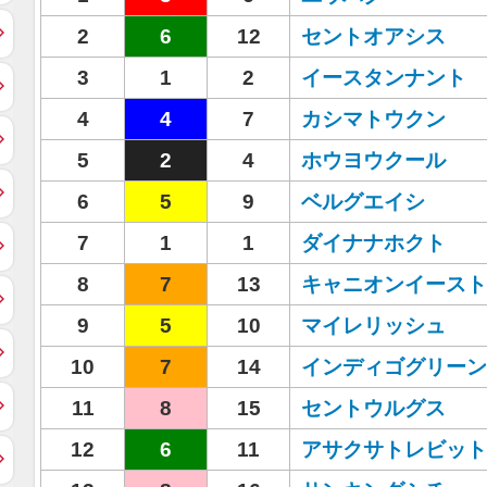
2
6
12
セントオアシス
3
1
2
イースタンナント
4
4
7
カシマトウクン
5
2
4
ホウヨウクール
6
5
9
ベルグエイシ
7
1
1
ダイナナホクト
8
7
13
キャニオンイースト
9
5
10
マイレリッシュ
10
7
14
インディゴグリーン
11
8
15
セントウルグス
12
6
11
アサクサトレビット