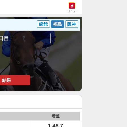
dメニュー
函館
福島
阪神
4日目
結果
着差
1.48.7