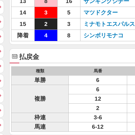
13
8
16
サンキングシチー
14
3
5
マツドクター
15
2
3
ミナモトエスパルス
降着
4
8
シンボリモナコ
払戻金
種類
馬番
単勝
6
6
複勝
12
2
枠連
3-6
馬連
6-12