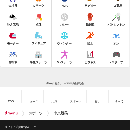
大相撲
Bリーグ
NBA
ラグビー
中央競馬
地方競馬
卓球
バレー
格闘技
バドミントン
モーター
フィギュア
ウィンター
陸上
水泳
自転車
学生スポーツ
Doスポーツ
ビジネス
eスポーツ
データ提供：日本中央競馬会
TOP
ニュース
天気
スポーツ
占い
すべて
スポーツ
中央競馬
サイトご利用にあたって