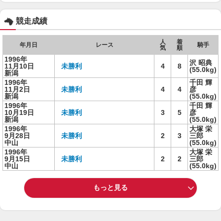
競走成績
人
着
年月日
レース
騎手
気
順
1996年
沢 昭典
11月10日
未勝利
4
8
(55.0kg)
新潟
1996年
千田 輝
11月2日
未勝利
4
4
彦
新潟
(55.0kg)
1996年
千田 輝
10月19日
未勝利
3
5
彦
新潟
(55.0kg)
1996年
大塚 栄
9月28日
未勝利
2
3
三郎
中山
(55.0kg)
1996年
大塚 栄
9月15日
未勝利
2
2
三郎
中山
(55.0kg)
もっと見る