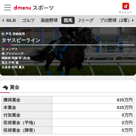
dメニュー
球
MLB
ゴルフ
高校野球
競馬
Jリーグ
プロ野球（2軍）
牡 芦毛 登録抹消
タヤスビーライン
父:メンデス
母:ブリジャンテ
調教師:高橋 裕 (美浦)
馬主:中村 篤
生産者:村岡 農夫
賞金
獲得賞金
635万円
本賞金
635万円
付加賞金
0万円
収得賞金（平地）
0万円
収得賞金（障害）
0万円