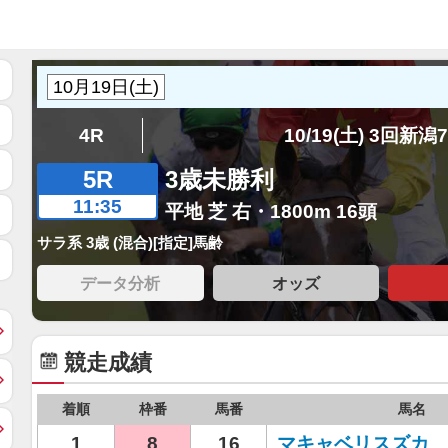
4R
10/19(土) 3回新潟
5R
3歳未勝利
11:35
平地 芝 右・1800m 16頭
サラ系 3歳 (混合)[指定]馬齢
データ分析
オッズ
競走成績
着順
枠番
馬番
馬名
1
8
16
マキャベリスズカ