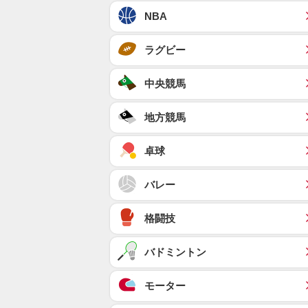
NBA
ラグビー
中央競馬
地方競馬
卓球
バレー
格闘技
バドミントン
モーター