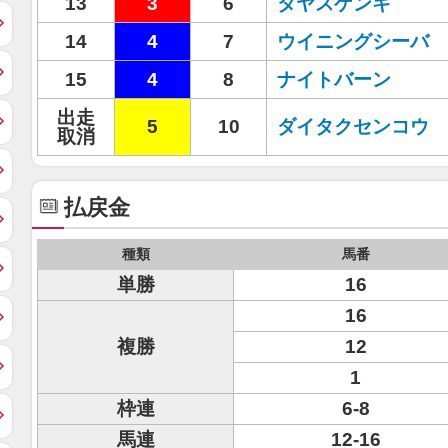
13
3
6
タヤスゲンキ
14
4
7
ウイニングシーバ
15
4
8
ナイトバーン
出走
5
10
ダイタクセンコウ
取消
払戻金
種類
馬番
単勝
16
16
複勝
12
1
枠連
6-8
馬連
12-16