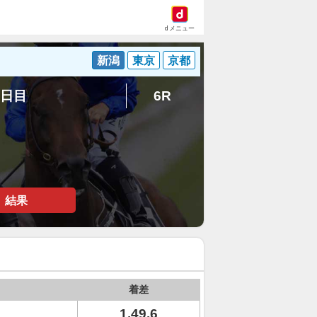
dメニュー
新潟
東京
京都
7日目
6R
結果
着差
1.49.6