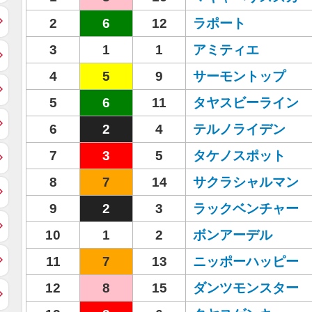
2
6
12
ラポート
3
1
1
アミティエ
4
5
9
サーモントップ
5
6
11
タヤスビーライン
6
2
4
テルノライデン
7
3
5
タケノスポット
8
7
14
サクラシャルマン
9
2
3
ラックベンチャー
10
1
2
ボンアーデル
11
7
13
ニッポーハッピー
12
8
15
ダンツモンスター