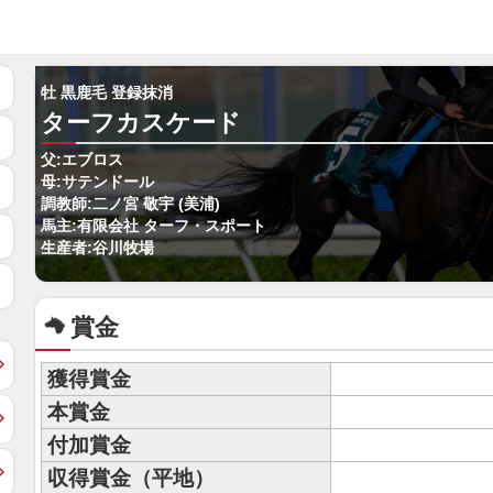
牡 黒鹿毛 登録抹消
ターフカスケード
父:エブロス
母:サテンドール
調教師:二ノ宮 敬宇 (美浦)
馬主:有限会社 ターフ・スポート
生産者:谷川牧場
賞金
獲得賞金
本賞金
付加賞金
収得賞金（平地）