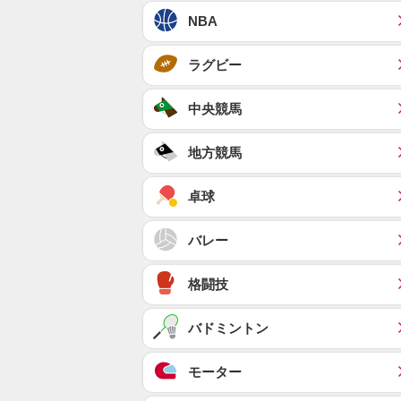
NBA
ラグビー
中央競馬
地方競馬
卓球
バレー
格闘技
バドミントン
モーター