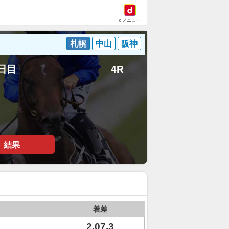
dメニュー
札幌
中山
阪神
8日目
4R
結果
着差
2.07.3