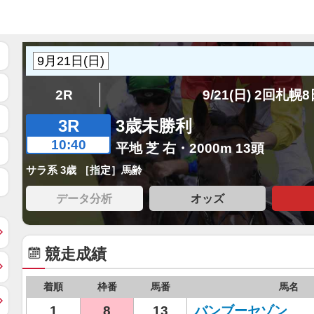
2R
9/21(日) 2回札幌
3R
3歳未勝利
10:40
平地 芝 右・2000m 13頭
サラ系 3歳 ［指定］馬齢
データ分析
オッズ
競走成績
着順
枠番
馬番
馬名
1
8
13
バンブーセゾン