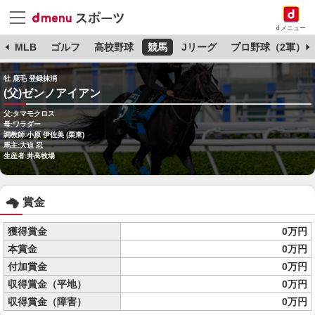
dメニュー
球
MLB
ゴルフ
高校野球
競馬
Jリーグ
プロ野球（2軍）
牡 鹿毛 登録抹消
(父)ゼンノアイアン
父:タマモクロス
母:ワラダー
調教師:小原 伊佐美 (栗東)
馬主:大迫 忍
生産者:井高牧場
賞金
獲得賞金
0万円
本賞金
0万円
付加賞金
0万円
収得賞金（平地）
0万円
収得賞金（障害）
0万円