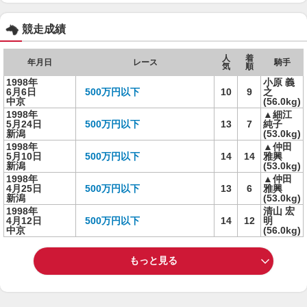
競走成績
人
着
年月日
レース
騎手
気
順
1998年
小原 義
6月6日
500万円以下
10
9
之
中京
(56.0kg)
1998年
▲細江
5月24日
500万円以下
13
7
純子
新潟
(53.0kg)
1998年
▲仲田
5月10日
500万円以下
14
14
雅興
新潟
(53.0kg)
1998年
▲仲田
4月25日
500万円以下
13
6
雅興
新潟
(53.0kg)
1998年
清山 宏
4月12日
500万円以下
14
12
明
中京
(56.0kg)
もっと見る