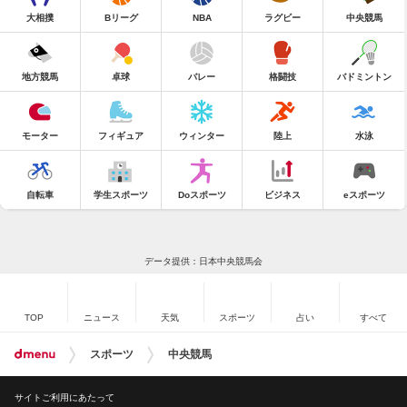
大相撲
Bリーグ
NBA
ラグビー
中央競馬
地方競馬
卓球
バレー
格闘技
バドミントン
モーター
フィギュア
ウィンター
陸上
水泳
自転車
学生スポーツ
Doスポーツ
ビジネス
eスポーツ
データ提供：日本中央競馬会
TOP
ニュース
天気
スポーツ
占い
すべて
スポーツ
中央競馬
サイトご利用にあたって