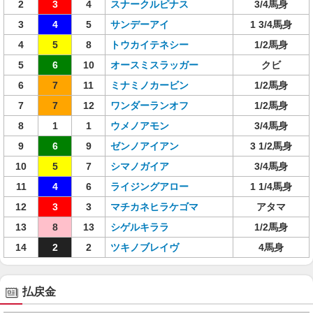
2
3
4
スナークルピナス
3/4馬身
3
4
5
サンデーアイ
1 3/4馬身
4
5
8
トウカイテネシー
1/2馬身
5
6
10
オースミスラッガー
クビ
6
7
11
ミナミノカービン
1/2馬身
7
7
12
ワンダーランオフ
1/2馬身
8
1
1
ウメノアモン
3/4馬身
9
6
9
ゼンノアイアン
3 1/2馬身
10
5
7
シマノガイア
3/4馬身
11
4
6
ライジングアロー
1 1/4馬身
12
3
3
マチカネヒラケゴマ
アタマ
13
8
13
シゲルキララ
1/2馬身
14
2
2
ツキノブレイヴ
4馬身
払戻金