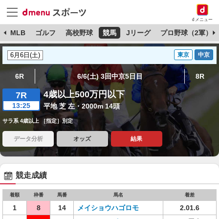
dメニュー
球
MLB
ゴルフ
高校野球
競馬
Jリーグ
プロ野球（2軍）
東京
中京
6R
6/6(土) 3回中京5日目
8R
4歳以上500万円以下
7R
13:25
平地 芝 左・2000m 14頭
サラ系 4歳以上 ［指定］別定
データ分析
オッズ
結果
競走成績
着順
枠番
馬番
馬名
着差
1
8
14
メイショウハゴロモ
2.01.6