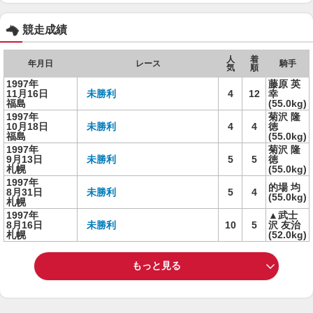
競走成績
人
着
年月日
レース
騎手
気
順
1997年
藤原 英
11月16日
未勝利
4
12
幸
福島
(55.0kg)
1997年
菊沢 隆
10月18日
未勝利
4
4
徳
福島
(55.0kg)
1997年
菊沢 隆
9月13日
未勝利
5
5
徳
札幌
(55.0kg)
1997年
的場 均
8月31日
未勝利
5
4
(55.0kg)
札幌
1997年
▲武士
8月16日
未勝利
10
5
沢 友治
札幌
(52.0kg)
もっと見る