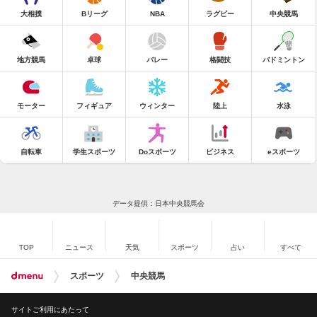
大相撲
Bリーグ
NBA
ラグビー
中央競馬
地方競馬
卓球
バレー
格闘技
バドミントン
モーター
フィギュア
ウィンター
陸上
水泳
自転車
学生スポーツ
Doスポーツ
ビジネス
eスポーツ
データ提供：日本中央競馬会
TOP
ニュース
天気
スポーツ
占い
すべて
スポーツ
中央競馬
サイトご利用にあたって