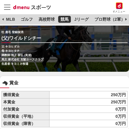
dメニュー
球
MLB
ゴルフ
高校野球
競馬
Jリーグ
プロ野球（2軍）
牡 鹿毛 登録抹消
(父)ワイルドシチー
父:キヨヒダカ
母:キヨヒタチ
調教師:池上 昌弘 (美浦)
馬主:株式会社 友駿ホースクラブ
生産者:キヨミネ牧場
賞金
獲得賞金
250万円
本賞金
250万円
付加賞金
0万円
収得賞金（平地）
0万円
収得賞金（障害）
0万円