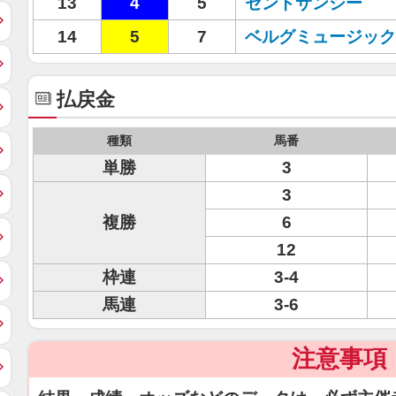
13
4
5
セントサンシー
14
5
7
ベルグミュージック
払戻金
種類
馬番
単勝
3
3
複勝
6
12
枠連
3-4
馬連
3-6
注意事項