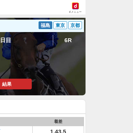
dメニュー
福島
東京
京都
7日目
6R
結果
着差
1.43.5