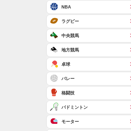
NBA
ラグビー
中央競馬
地方競馬
卓球
バレー
格闘技
バドミントン
モーター