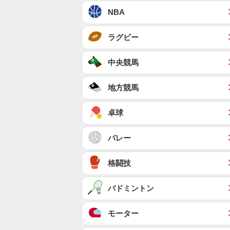
NBA
ラグビー
中央競馬
地方競馬
卓球
バレー
格闘技
バドミントン
モーター