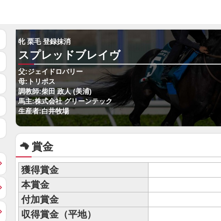
牝 栗毛 登録抹消
スプレッドブレイヴ
父:ジェイドロバリー
母:トリポス
調教師:柴田 政人 (美浦)
馬主:株式会社 グリーンテック
生産者:白井牧場
賞金
獲得賞金
本賞金
付加賞金
収得賞金（平地）