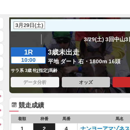
3/29(土) 3回中山
1R
3歳未出走
10:00
平地 ダート 右・1800m 16頭
サラ系 3歳 牝[指定]馬齢
データ分析
オッズ
競走成績
着順
枠番
馬番
馬名
1
2
4
ナンヨーアマゾネス