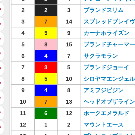
2
2
3
ブランドスリム
3
7
14
スプレッドブレイヴ
4
5
9
カーナホライズン
5
8
15
ブランドチャーマー
6
4
7
サクラモラン
7
3
5
ブランドジョーイ
8
5
10
シロヤマエンジェル
9
4
8
アミフジビジン
10
7
13
ヘッドオブザライン
11
6
12
ホークエメラルド
12
1
2
マウントエース