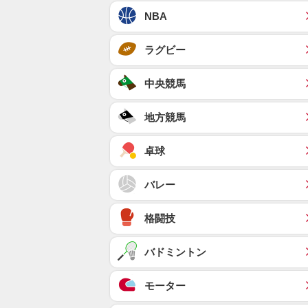
NBA
ラグビー
中央競馬
地方競馬
卓球
バレー
格闘技
バドミントン
モーター