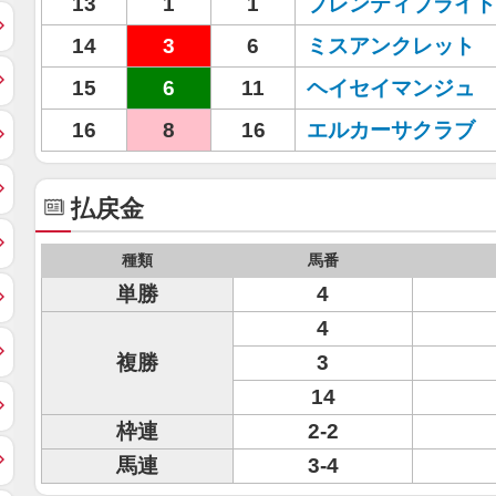
13
1
1
プレンティブライト
14
3
6
ミスアンクレット
15
6
11
ヘイセイマンジュ
16
8
16
エルカーサクラブ
払戻金
種類
馬番
単勝
4
4
複勝
3
14
枠連
2-2
馬連
3-4