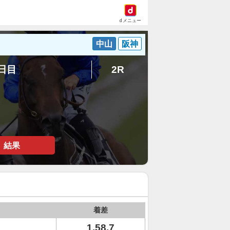
dメニュー
中山
阪神
3日目
2R
結果
着差
1.58.7