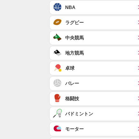
NBA
ラグビー
中央競馬
地方競馬
卓球
バレー
格闘技
バドミントン
モーター