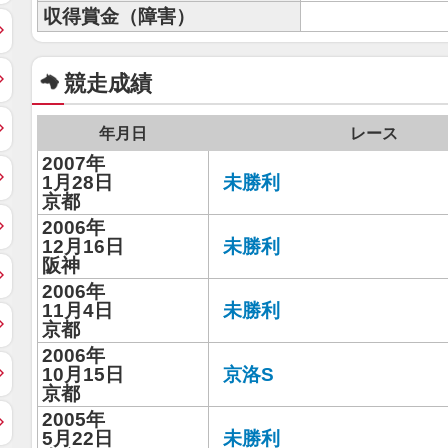
収得賞金（障害）
競走成績
年月日
レース
2007年
1月28日
未勝利
京都
2006年
12月16日
未勝利
阪神
2006年
11月4日
未勝利
京都
2006年
10月15日
京洛S
京都
2005年
5月22日
未勝利