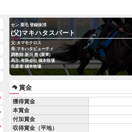
セン 栗毛 登録抹消
(父)マキハタスパート
父:タマモクロス
母:マキハタビューティ
調教師:新川 恵 (栗東)
馬主:有限会社 槇本牧場
生産者:槇本牧場
賞金
獲得賞金
本賞金
付加賞金
収得賞金（平地）