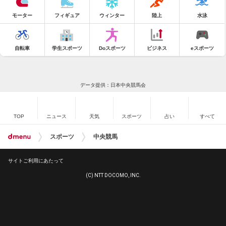
モーター
フィギュア
ウィンター
陸上
水泳
自転車
学生スポーツ
Doスポーツ
ビジネス
eスポーツ
データ提供：日本中央競馬会
TOP
ニュース
天気
スポーツ
占い
すべて
スポーツ
中央競馬
サイトご利用にあたって
(C) NTT DOCOMO, INC.