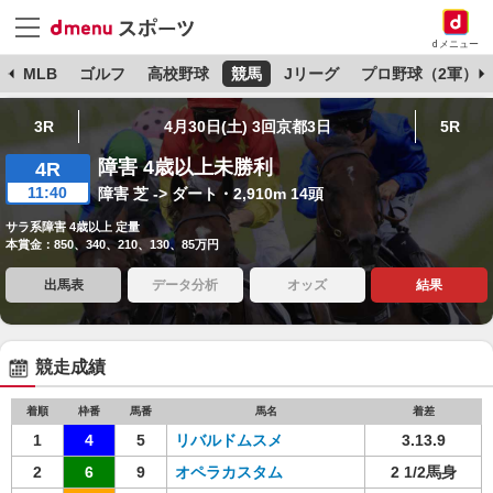
dメニュー
球
MLB
ゴルフ
高校野球
競馬
Jリーグ
プロ野球（2軍）
3R
4月30日(土) 3回京都3日
5R
障害 4歳以上未勝利
4R
11:40
障害 芝 -> ダート・2,910m 14頭
サラ系障害 4歳以上 定量
本賞金：850、340、210、130、85万円
出馬表
データ分析
オッズ
結果
競走成績
着順
枠番
馬番
馬名
着差
1
4
5
リバルドムスメ
3.13.9
2
6
9
オペラカスタム
2 1/2馬身