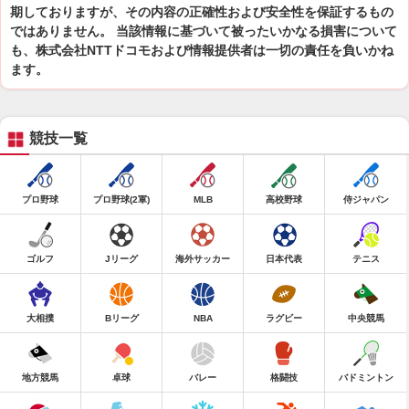
期しておりますが、その内容の正確性および安全性を保証するもの
ではありません。 当該情報に基づいて被ったいかなる損害について
も、株式会社NTTドコモおよび情報提供者は一切の責任を負いかね
ます。
競技一覧
プロ野球
プロ野球(2軍)
MLB
高校野球
侍ジャパン
ゴルフ
Jリーグ
海外サッカー
日本代表
テニス
大相撲
Bリーグ
NBA
ラグビー
中央競馬
地方競馬
卓球
バレー
格闘技
バドミントン