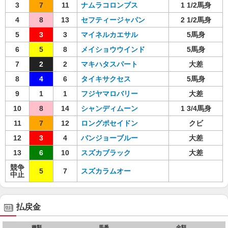
3
7
11
ナムラコロンブス
1 1/2馬身
4
8
13
セフティージャパン
2 1/2馬身
5
3
3
マイネルカエサル
5馬身
6
5
8
メイショウウインド
5馬身
7
2
2
マキハタスパート
大差
8
4
6
タイキサクセス
5馬身
9
1
1
フジヤマロバリー
大差
10
8
14
シャンディムーン
1 3/4馬身
11
7
12
ロングポセイドン
クビ
12
3
4
バンジョーブルー
大差
13
6
10
スズカブラック
大差
競争
5
7
スズカラムオー
中止
払戻金
種類
馬番
金額