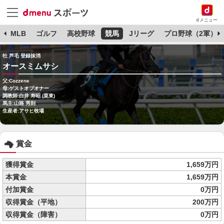
dメニュー
球
MLB
ゴルフ
高校野球
競馬
Jリーグ
プロ野球（2軍）
牡 芦毛 登録抹消
オースミムサシ
父:Cozzene
母:ゲストオブオナー
調教師:白井 寿昭 (栗東)
馬主:山路 秀則
生産者:アサヒ牧場
賞金
獲得賞金
1,659万円
本賞金
1,659万円
付加賞金
0万円
収得賞金（平地）
200万円
収得賞金（障害）
0万円