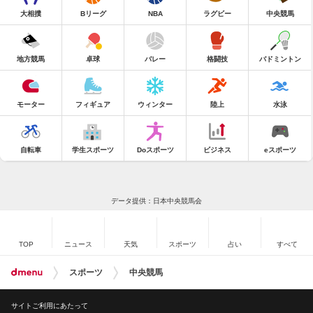
大相撲
Bリーグ
NBA
ラグビー
中央競馬
地方競馬
卓球
バレー
格闘技
バドミントン
モーター
フィギュア
ウィンター
陸上
水泳
自転車
学生スポーツ
Doスポーツ
ビジネス
eスポーツ
データ提供：日本中央競馬会
TOP
ニュース
天気
スポーツ
占い
すべて
スポーツ
中央競馬
サイトご利用にあたって