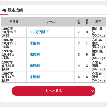
競走成績
人
着
年月日
レース
騎手
気
順
1997年
横山 典
10月25日
500万円以下
7
3
弘
京都
(55.0kg)
1997年
△山本
10月11日
未勝利
7
1
康志
福島
(53.0kg)
1997年
菊沢 隆
10月4日
未勝利
3
9
徳
福島
(55.0kg)
1997年
☆常石
9月20日
未勝利
4
3
勝義
阪神
(54.0kg)
1997年
☆常石
9月14日
未勝利
5
5
勝義
阪神
(54.0kg)
もっと見る