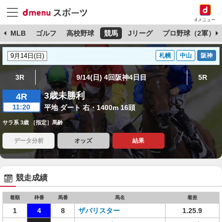
dメニュー
球
MLB
ゴルフ
高校野球
競馬
Jリーグ
プロ野球（2軍）
札幌
中山
阪神
3R
9/14(日) 4回阪神4日目
5R
3歳未勝利
4R
11:20
平地 ダート 右・1400m 16頭
サラ系 3歳 ［指定］馬齢
データ分析
オッズ
結果
競走成績
着順
枠番
馬番
馬名
着差
1
4
8
ザバリスター
1.25.9