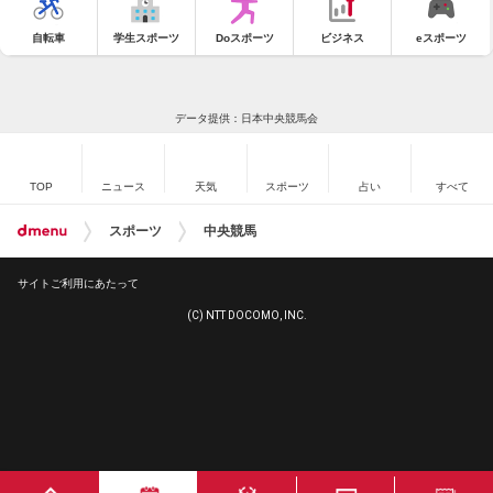
自転車
学生スポーツ
Doスポーツ
ビジネス
eスポーツ
データ提供：日本中央競馬会
TOP
ニュース
天気
スポーツ
占い
すべて
スポーツ
中央競馬
サイトご利用にあたって
(C) NTT DOCOMO, INC.