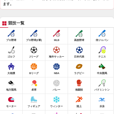
ます。
競技一覧
プロ野球
プロ野球(2軍)
MLB
高校野球
侍ジャパン
ゴルフ
Jリーグ
海外サッカー
日本代表
テニス
大相撲
Bリーグ
NBA
ラグビー
中央競馬
地方競馬
卓球
バレー
格闘技
バドミントン
モーター
フィギュア
ウィンター
陸上
水泳