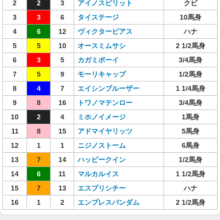
2
2
3
アイノスピリット
クビ
3
3
6
タイステージ
10馬身
4
6
12
ヴィクターピアス
ハナ
5
5
10
オースミムサシ
2 1/2馬身
6
3
5
カガミボーイ
3/4馬身
7
5
9
モーリキャップ
1/2馬身
8
4
7
エイシンブルーザー
1 1/4馬身
9
8
16
トワノマテンロー
3/4馬身
10
2
4
ミホノイメージ
1馬身
11
8
15
アドマイヤリッツ
5馬身
12
1
1
ニジノストーム
6馬身
13
7
14
ハッピークイン
1/2馬身
14
6
11
マルカルイス
1 1/2馬身
15
7
13
エスプリシチー
ハナ
16
1
2
エンプレスバンダム
2 1/2馬身