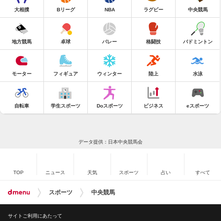
大相撲
Bリーグ
NBA
ラグビー
中央競馬
地方競馬
卓球
バレー
格闘技
バドミントン
モーター
フィギュア
ウィンター
陸上
水泳
自転車
学生スポーツ
Doスポーツ
ビジネス
eスポーツ
データ提供：日本中央競馬会
TOP
ニュース
天気
スポーツ
占い
すべて
スポーツ
中央競馬
サイトご利用にあたって