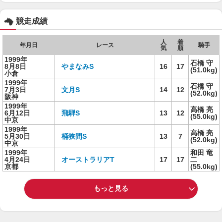
競走成績
人
着
年月日
レース
騎手
気
順
1999年
石橋 守
8月8日
やまなみS
16
17
(51.0kg)
小倉
1999年
石橋 守
7月3日
文月S
14
12
(52.0kg)
阪神
1999年
高橋 亮
6月12日
飛騨S
13
12
(55.0kg)
中京
1999年
高橋 亮
5月30日
桶狭間S
13
7
(52.0kg)
中京
1999年
和田 竜
4月24日
オーストラリアT
17
17
二
京都
(55.0kg)
もっと見る