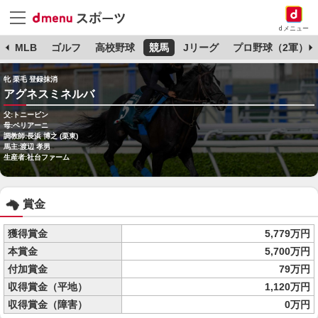
dメニュー
球
MLB
ゴルフ
高校野球
競馬
Jリーグ
プロ野球（2軍）
牝 栗毛 登録抹消
アグネスミネルバ
父:トニービン
母:ベリアーニ
調教師:長浜 博之 (栗東)
馬主:渡辺 孝男
生産者:社台ファーム
賞金
獲得賞金
5,779万円
本賞金
5,700万円
付加賞金
79万円
収得賞金（平地）
1,120万円
収得賞金（障害）
0万円