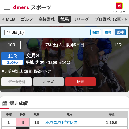
dメニュー
球
MLB
ゴルフ
高校野球
競馬
Jリーグ
プロ野球（2軍）
函館
福島
阪神
10R
7/3(土) 3回阪神5日目
12R
文月S
11R
15:45
平地 芝 右・1200m 14頭
サラ系 4歳以上 (混合)[指定]ハンデ
データ分析
オッズ
結果
競走成績
着順
枠番
馬番
馬名
着差
1
8
13
ホウユウピアレス
1.10.6