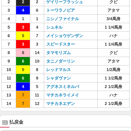
2
2
2
ゲイリーフラッシュ
クビ
3
4
6
トーワラノビア
アタマ
4
1
1
ニシノファイナル
3/4馬身
5
3
4
シュネル
1 1/4馬身
6
5
7
メイショウゲンザン
ハナ
7
3
3
スピードスター
1 1/4馬身
8
8
14
タマモリズム
クビ
9
6
10
タニノダーリン
アタマ
10
5
8
レッドマルス
1/2馬身
11
6
9
シャダヴァン
1 1/2馬身
12
4
5
アグネスミネルバ
2 1/2馬身
13
7
11
マチカネライメイ
ハナ
14
7
12
マチカネエデン
2 1/2馬身
払戻金