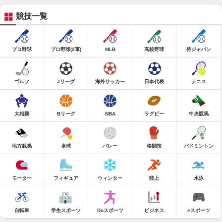
競技一覧
プロ野球
プロ野球(2軍)
MLB
高校野球
侍ジャパン
ゴルフ
Jリーグ
海外サッカー
日本代表
テニス
大相撲
Bリーグ
NBA
ラグビー
中央競馬
地方競馬
卓球
バレー
格闘技
バドミントン
モーター
フィギュア
ウィンター
陸上
水泳
自転車
学生スポーツ
Doスポーツ
ビジネス
eスポーツ