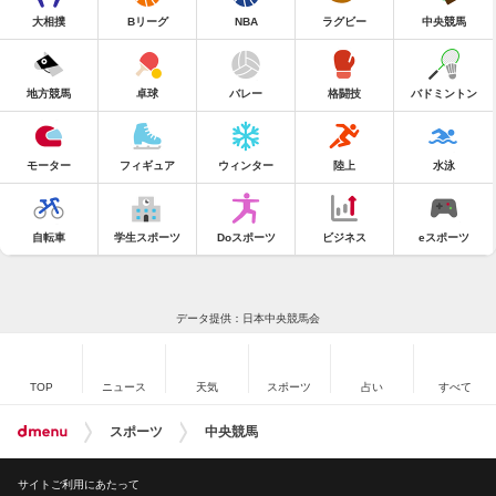
大相撲
Bリーグ
NBA
ラグビー
中央競馬
地方競馬
卓球
バレー
格闘技
バドミントン
モーター
フィギュア
ウィンター
陸上
水泳
自転車
学生スポーツ
Doスポーツ
ビジネス
eスポーツ
データ提供：日本中央競馬会
TOP
ニュース
天気
スポーツ
占い
すべて
スポーツ
中央競馬
サイトご利用にあたって