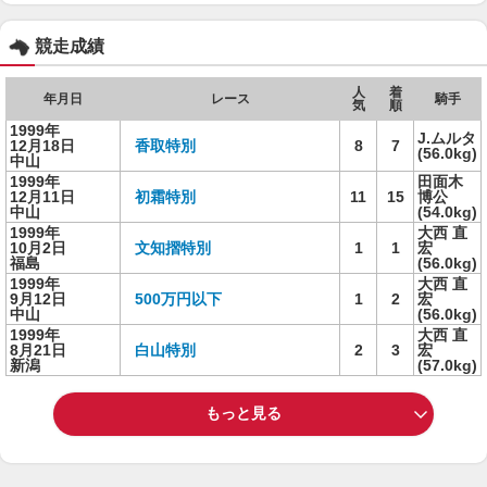
競走成績
人
着
年月日
レース
騎手
気
順
1999年
J.ムルタ
12月18日
香取特別
8
7
(56.0kg)
中山
1999年
田面木
12月11日
初霜特別
11
15
博公
中山
(54.0kg)
1999年
大西 直
10月2日
文知摺特別
1
1
宏
福島
(56.0kg)
1999年
大西 直
9月12日
500万円以下
1
2
宏
中山
(56.0kg)
1999年
大西 直
8月21日
白山特別
2
3
宏
新潟
(57.0kg)
もっと見る