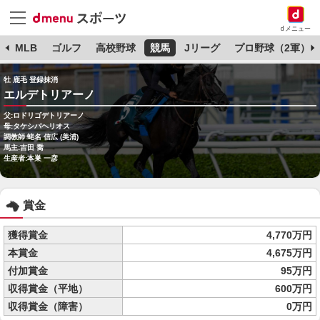
dメニュー
球
MLB
ゴルフ
高校野球
競馬
Jリーグ
プロ野球（2軍）
牡 鹿毛 登録抹消
エルデトリアーノ
父:ロドリゴデトリアーノ
母:タケシバヘリオス
調教師:蛯名 信広 (美浦)
馬主:吉田 喬
生産者:本巣 一彦
賞金
獲得賞金
4,770万円
本賞金
4,675万円
付加賞金
95万円
収得賞金（平地）
600万円
収得賞金（障害）
0万円