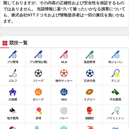
期しておりますが、その内容の正確性および安全性を保証するもの
ではありません。 当該情報に基づいて被ったいかなる損害について
も、株式会社NTTドコモおよび情報提供者は一切の責任を負いかね
ます。
競技一覧
プロ野球
プロ野球(2軍)
MLB
高校野球
侍ジャパン
ゴルフ
Jリーグ
海外サッカー
日本代表
テニス
大相撲
Bリーグ
NBA
ラグビー
中央競馬
地方競馬
卓球
バレー
格闘技
バドミントン