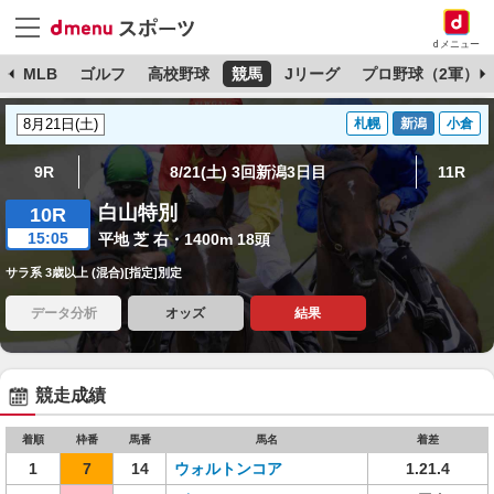
dメニュー
球
MLB
ゴルフ
高校野球
競馬
Jリーグ
プロ野球（2軍）
札幌
新潟
小倉
9R
8/21(土) 3回新潟3日目
11R
白山特別
10R
15:05
平地 芝 右・1400m 18頭
サラ系 3歳以上 (混合)[指定]別定
データ分析
オッズ
結果
競走成績
着順
枠番
馬番
馬名
着差
1
7
14
ウォルトンコア
1.21.4