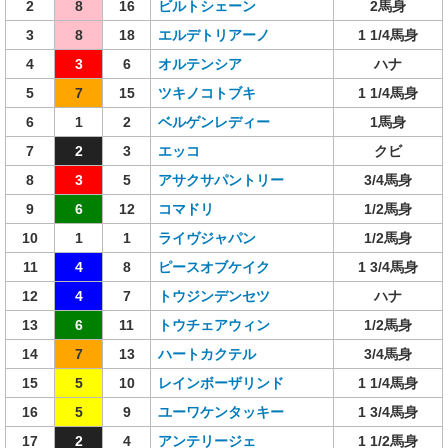
2
8
16
ビルトシェーン
2馬身
3
8
18
エルデトリアーノ
1 1/4馬身
4
3
6
オルテンシア
ハナ
5
7
15
ツキノコトブキ
1 1/4馬身
6
1
2
ベルゲンレディー
1馬身
7
2
3
エッコ
クビ
8
3
5
アサクサパントリー
3/4馬身
9
6
12
コマドリ
1/2馬身
10
1
1
ライヴジャパン
1/2馬身
11
4
8
ピースオブケイク
1 3/4馬身
12
4
7
トウジンデンセツ
ハナ
13
6
11
トウチェアウィン
1/2馬身
14
7
13
ハートカクテル
3/4馬身
15
5
10
レインボーザリンド
1 1/4馬身
16
5
9
ユーワケンタッキー
1 3/4馬身
17
2
4
アンテリージェ
1 1/2馬身