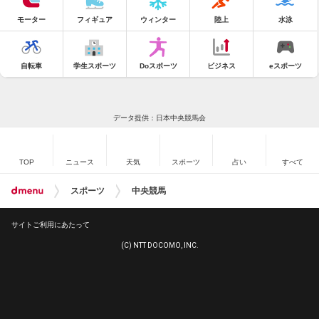
モーター
フィギュア
ウィンター
陸上
水泳
自転車
学生スポーツ
Doスポーツ
ビジネス
eスポーツ
データ提供：日本中央競馬会
TOP
ニュース
天気
スポーツ
占い
すべて
スポーツ
中央競馬
サイトご利用にあたって
(C) NTT DOCOMO, INC.