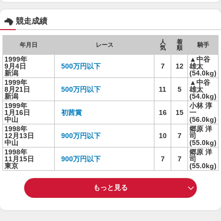
競走成績
人
着
年月日
レース
騎手
気
順
1999年
▲中谷
9月4日
500万円以下
7
12
雄太
新潟
(54.0kg)
1999年
▲中谷
8月21日
500万円以下
11
5
雄太
新潟
(54.0kg)
1999年
小林 淳
1月16日
初茜賞
16
15
一
中山
(56.0kg)
1998年
郷原 洋
12月13日
900万円以下
10
7
司
中山
(55.0kg)
1998年
郷原 洋
11月15日
900万円以下
7
7
司
東京
(55.0kg)
もっと見る