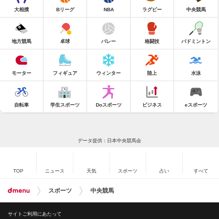
大相撲
Bリーグ
NBA
ラグビー
中央競馬
地方競馬
卓球
バレー
格闘技
バドミントン
モーター
フィギュア
ウィンター
陸上
水泳
自転車
学生スポーツ
Doスポーツ
ビジネス
eスポーツ
データ提供：日本中央競馬会
TOP
ニュース
天気
スポーツ
占い
すべて
スポーツ
中央競馬
サイトご利用にあたって