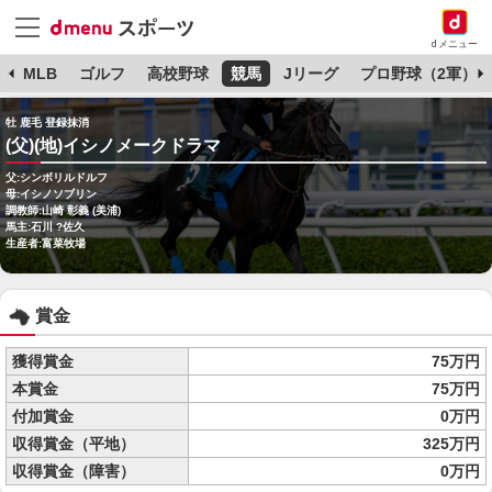
dメニュー
球
MLB
ゴルフ
高校野球
競馬
Jリーグ
プロ野球（2軍）
牡 鹿毛 登録抹消
(父)(地)イシノメークドラマ
父:シンボリルドルフ
母:イシノソブリン
調教師:山崎 彰義 (美浦)
馬主:石川 ?佐久
生産者:富菜牧場
賞金
獲得賞金
75万円
本賞金
75万円
付加賞金
0万円
収得賞金（平地）
325万円
収得賞金（障害）
0万円