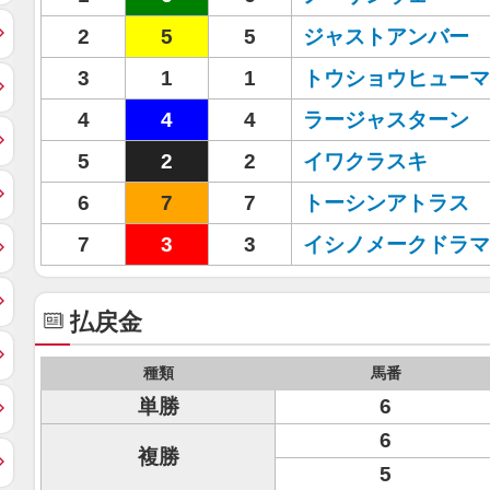
2
5
5
ジャストアンバー
3
1
1
トウショウヒューマ
4
4
4
ラージャスターン
5
2
2
イワクラスキ
6
7
7
トーシンアトラス
7
3
3
イシノメークドラマ
払戻金
種類
馬番
単勝
6
6
複勝
5