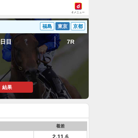
dメニュー
福島
東京
京都
4日目
7R
結果
着差
2.11.6