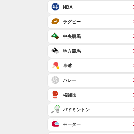
NBA
ラグビー
中央競馬
地方競馬
卓球
バレー
格闘技
バドミントン
モーター