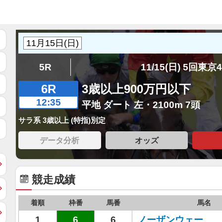
5R
11/15(日) 5回東京
6R
3歳以上900万円以下
12:35
平地 ダート 左・2100m 7頭
サラ系 3歳以上 (特指)別定
データ分析
オッズ
競走成績
着順
枠番
馬番
馬名
1
6
6
ノーザンウェー