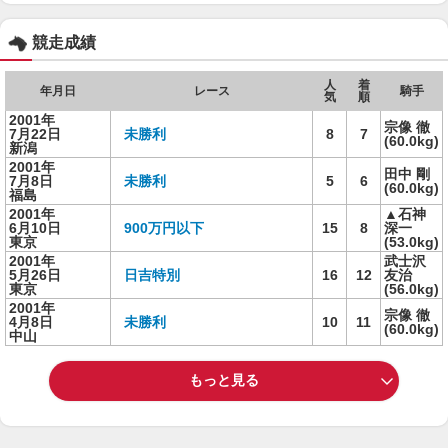
競走成績
人
着
年月日
レース
騎手
気
順
2001年
宗像 徹
7月22日
未勝利
8
7
(60.0kg)
新潟
2001年
田中 剛
7月8日
未勝利
5
6
(60.0kg)
福島
2001年
▲石神
6月10日
900万円以下
15
8
深一
東京
(53.0kg)
2001年
武士沢
5月26日
日吉特別
16
12
友治
東京
(56.0kg)
2001年
宗像 徹
4月8日
未勝利
10
11
(60.0kg)
中山
もっと見る