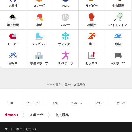
大相撲
Bリーグ
NBA
ラグビー
中央競馬
地方競馬
卓球
バレー
格闘技
バドミントン
モーター
フィギュア
ウィンター
陸上
水泳
自転車
学生スポーツ
Doスポーツ
ビジネス
eスポーツ
データ提供：日本中央競馬会
TOP
ニュース
天気
スポーツ
占い
すべて
スポーツ
中央競馬
サイトご利用にあたって