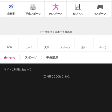
自転車
学生スポーツ
Doスポーツ
ビジネス
eスポーツ
データ提供：日本中央競馬会
TOP
ニュース
天気
スポーツ
占い
すべて
スポーツ
中央競馬
サイトご利用にあたって
(C) NTT DOCOMO, INC.