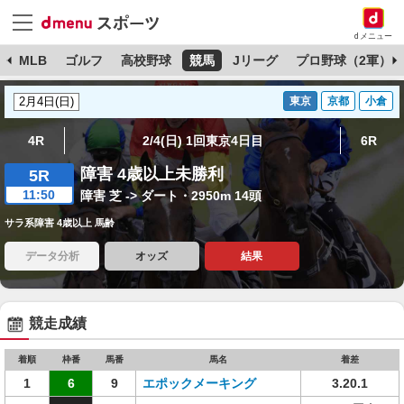
dメニュー
球
MLB
ゴルフ
高校野球
競馬
Jリーグ
プロ野球（2軍）
東京
京都
小倉
4R
2/4(日) 1回東京4日目
6R
障害 4歳以上未勝利
5R
11:50
障害 芝 -> ダート・2950m 14頭
サラ系障害 4歳以上 馬齢
データ分析
オッズ
結果
競走成績
着順
枠番
馬番
馬名
着差
1
6
9
エポックメーキング
3.20.1