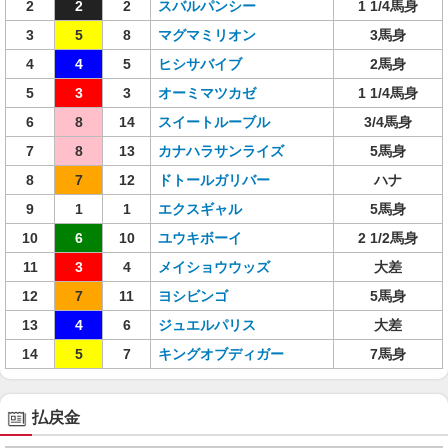
2
2
2
スバルパンシー
1 1/4馬身
3
5
8
マグマミリオン
3馬身
4
4
5
ヒシサバイブ
2馬身
5
3
3
オーミマツカゼ
1 1/4馬身
6
8
14
スイートルーブル
3/4馬身
7
8
13
カナハラサンライズ
5馬身
8
7
12
ドトールガリバー
ハナ
9
1
1
エクスギャル
5馬身
10
6
10
ユウキボーイ
2 1/2馬身
11
3
4
メイショウウッズ
大差
12
7
11
ヨシビンゴ
5馬身
13
4
6
ジュエルパリス
大差
14
5
7
キングオブディガー
7馬身
払戻金