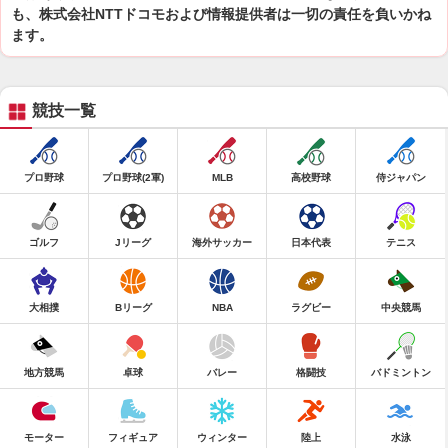
も、株式会社NTTドコモおよび情報提供者は一切の責任を負いかね
ます。
競技一覧
プロ野球
プロ野球(2軍)
MLB
高校野球
侍ジャパン
ゴルフ
Jリーグ
海外サッカー
日本代表
テニス
大相撲
Bリーグ
NBA
ラグビー
中央競馬
地方競馬
卓球
バレー
格闘技
バドミントン
モーター
フィギュア
ウィンター
陸上
水泳