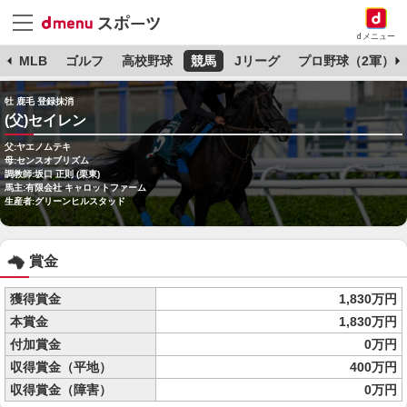
dメニュー
球
MLB
ゴルフ
高校野球
競馬
Jリーグ
プロ野球（2軍）
牡 鹿毛 登録抹消
(父)セイレン
父:ヤエノムテキ
母:センスオブリズム
調教師:坂口 正則 (栗東)
馬主:有限会社 キャロットファーム
生産者:グリーンヒルスタッド
賞金
獲得賞金
1,830万円
本賞金
1,830万円
付加賞金
0万円
収得賞金（平地）
400万円
収得賞金（障害）
0万円