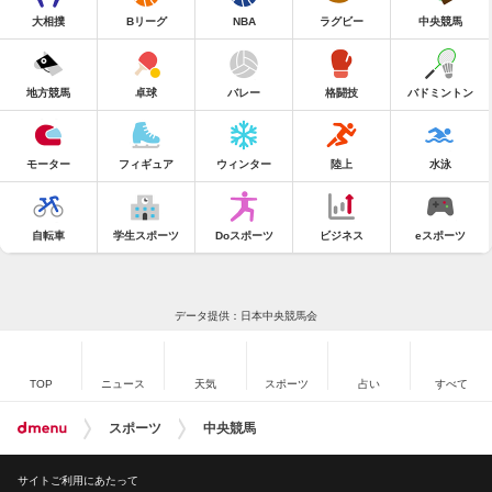
大相撲
Bリーグ
NBA
ラグビー
中央競馬
地方競馬
卓球
バレー
格闘技
バドミントン
モーター
フィギュア
ウィンター
陸上
水泳
自転車
学生スポーツ
Doスポーツ
ビジネス
eスポーツ
データ提供：日本中央競馬会
TOP
ニュース
天気
スポーツ
占い
すべて
スポーツ
中央競馬
サイトご利用にあたって