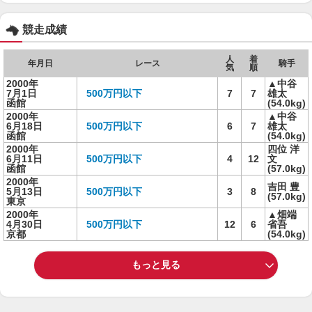
競走成績
人
着
年月日
レース
騎手
気
順
2000年
▲中谷
7月1日
500万円以下
7
7
雄太
函館
(54.0kg)
2000年
▲中谷
6月18日
500万円以下
6
7
雄太
函館
(54.0kg)
2000年
四位 洋
6月11日
500万円以下
4
12
文
函館
(57.0kg)
2000年
吉田 豊
5月13日
500万円以下
3
8
(57.0kg)
東京
2000年
▲畑端
4月30日
500万円以下
12
6
省吾
京都
(54.0kg)
もっと見る