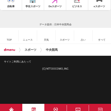
自転車
学生スポーツ
Doスポーツ
ビジネス
eスポーツ
データ提供：日本中央競馬会
TOP
ニュース
天気
スポーツ
占い
すべて
スポーツ
中央競馬
サイトご利用にあたって
(C) NTT DOCOMO, INC.