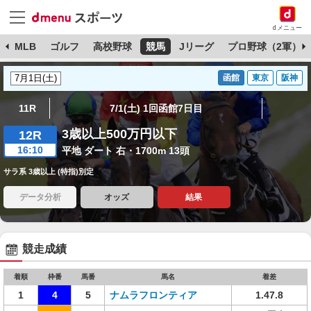
dメニュー
球
MLB
ゴルフ
高校野球
競馬
Jリーグ
プロ野球（2軍）
函館
東京
阪神
11R
7/1(土) 1回函館7日目
3歳以上500万円以下
12R
16:10
平地 ダート 右・1700m 13頭
サラ系 3歳以上 (特指)別定
データ分析
オッズ
結果
競走成績
着順
枠番
馬番
馬名
着差
1
4
5
ナムラフロンティア
1.47.8