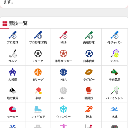
ます。
競技一覧
プロ野球
プロ野球(2軍)
MLB
高校野球
侍ジャパン
ゴルフ
Jリーグ
海外サッカー
日本代表
テニス
大相撲
Bリーグ
NBA
ラグビー
中央競馬
地方競馬
卓球
バレー
格闘技
バドミントン
モーター
フィギュア
ウィンター
陸上
水泳