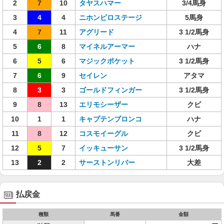
2
7
10
タヤスハマー
3/4馬身
3
4
4
ニホンピロステージ
5馬身
4
7
11
アグリード
3 1/2馬身
5
6
8
マイネルアーマー
ハナ
6
5
6
マジックポケット
3 1/2馬身
7
6
9
セイレン
アタマ
8
3
3
ゴールドフィンガー
3 1/2馬身
9
8
13
エリモシーザー
クビ
10
1
1
キャプテンブロンコ
ハナ
11
8
12
コスモイーグル
クビ
12
5
7
イッキューサン
3 1/2馬身
13
2
2
サーストンリバー
大差
払戻金
種類
馬番
金額