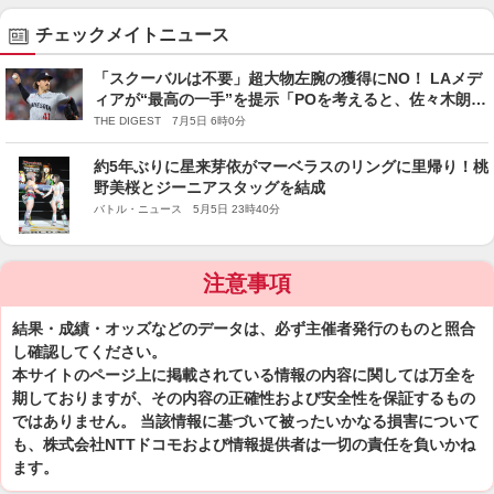
チェックメイトニュース
「スクーバルは不要」超大物左腕の獲得にNO！ LAメデ
ィアが“最高の一手”を提示「POを考えると、佐々木朗希
より…」
THE DIGEST 7月5日 6時0分
約5年ぶりに星来芽依がマーベラスのリングに里帰り！桃
野美桜とジーニアスタッグを結成
バトル・ニュース 5月5日 23時40分
注意事項
結果・成績・オッズなどのデータは、必ず主催者発行のものと照合
し確認してください。
本サイトのページ上に掲載されている情報の内容に関しては万全を
期しておりますが、その内容の正確性および安全性を保証するもの
ではありません。 当該情報に基づいて被ったいかなる損害について
も、株式会社NTTドコモおよび情報提供者は一切の責任を負いかね
ます。