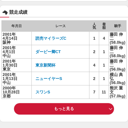
競走成績
人
着
年月日
レース
騎手
気
順
2001年
藤田 伸
4月14日
読売マイラーズC
1
4
二
阪神
(58.0kg)
2001年
藤田 伸
4月1日
ダービー卿CT
2
1
二
中山
(58.0kg)
2001年
藤田 伸
1月30日
東京新聞杯
4
1
二
東京
(56.0kg)
2001年
横山 典
1月13日
ニューイヤーS
2
1
弘
中山
(56.0kg)
2000年
熊沢 重
10月28日
スワンS
7
11
文
京都
(57.0kg)
もっと見る