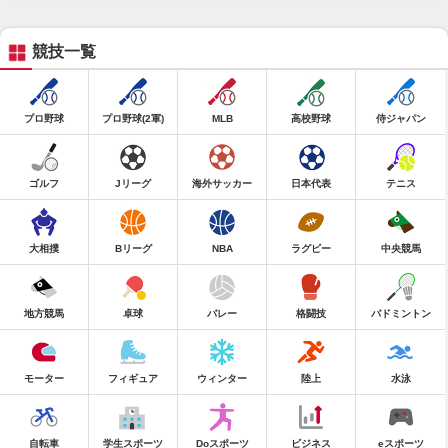
競技一覧
プロ野球
プロ野球(2軍)
MLB
高校野球
侍ジャパン
ゴルフ
Jリーグ
海外サッカー
日本代表
テニス
大相撲
Bリーグ
NBA
ラグビー
中央競馬
地方競馬
卓球
バレー
格闘技
バドミントン
モーター
フィギュア
ウィンター
陸上
水泳
自転車
学生スポーツ
Doスポーツ
ビジネス
eスポーツ