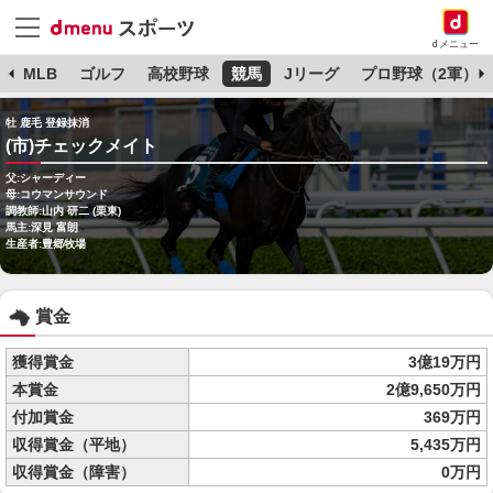
dメニュー
球
MLB
ゴルフ
高校野球
競馬
Jリーグ
プロ野球（2軍）
牡 鹿毛 登録抹消
(市)チェックメイト
父:シャーディー
母:コウマンサウンド
調教師:山内 研二 (栗東)
馬主:深見 富朗
生産者:豊郷牧場
賞金
獲得賞金
3億19万円
本賞金
2億9,650万円
付加賞金
369万円
収得賞金（平地）
5,435万円
収得賞金（障害）
0万円