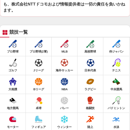
も、株式会社NTTドコモおよび情報提供者は一切の責任を負いかね
ます。
競技一覧
プロ野球
プロ野球(2軍)
MLB
高校野球
侍ジャパン
ゴルフ
Jリーグ
海外サッカー
日本代表
テニス
大相撲
Bリーグ
NBA
ラグビー
中央競馬
地方競馬
卓球
バレー
格闘技
バドミントン
モーター
フィギュア
ウィンター
陸上
水泳