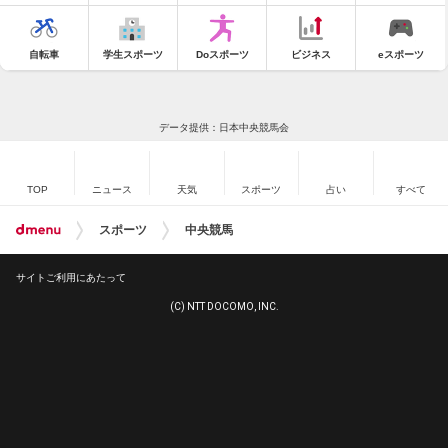
自転車
学生スポーツ
Doスポーツ
ビジネス
eスポーツ
データ提供：日本中央競馬会
TOP
ニュース
天気
スポーツ
占い
すべて
スポーツ
中央競馬
サイトご利用にあたって
(C) NTT DOCOMO, INC.