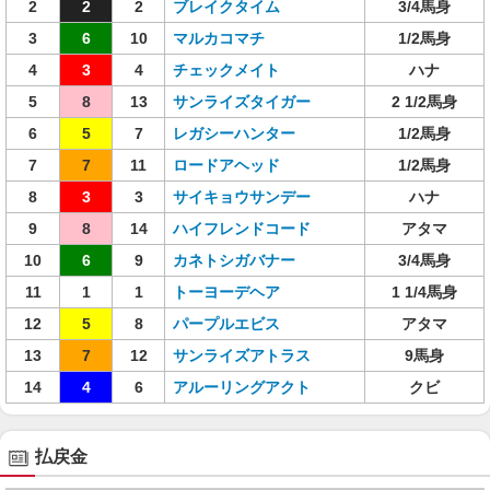
2
2
2
ブレイクタイム
3/4馬身
3
6
10
マルカコマチ
1/2馬身
4
3
4
チェックメイト
ハナ
5
8
13
サンライズタイガー
2 1/2馬身
6
5
7
レガシーハンター
1/2馬身
7
7
11
ロードアヘッド
1/2馬身
8
3
3
サイキョウサンデー
ハナ
9
8
14
ハイフレンドコード
アタマ
10
6
9
カネトシガバナー
3/4馬身
11
1
1
トーヨーデヘア
1 1/4馬身
12
5
8
パープルエビス
アタマ
13
7
12
サンライズアトラス
9馬身
14
4
6
アルーリングアクト
クビ
払戻金