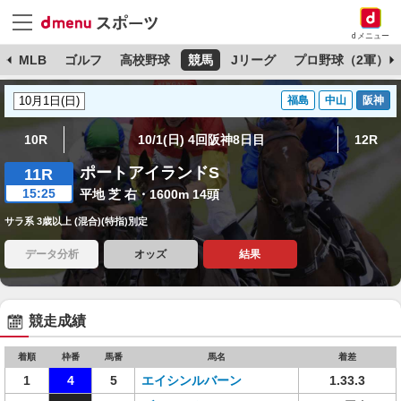
dメニュー
球
MLB
ゴルフ
高校野球
競馬
Jリーグ
プロ野球（2軍）
福島
中山
阪神
10R
10/1(日) 4回阪神8日目
12R
ポートアイランドS
11R
15:25
平地 芝 右・1600m 14頭
サラ系 3歳以上 (混合)(特指)別定
データ分析
オッズ
結果
競走成績
着順
枠番
馬番
馬名
着差
1
4
5
エイシンルバーン
1.33.3