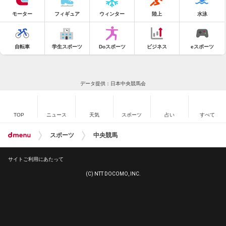
モーター
フィギュア
ウィンター
陸上
水泳
自転車
学生スポーツ
Doスポーツ
ビジネス
eスポーツ
データ提供：日本中央競馬会
TOP
ニュース
天気
スポーツ
占い
すべて
スポーツ
中央競馬
サイトご利用にあたって
(C) NTT DOCOMO, INC.