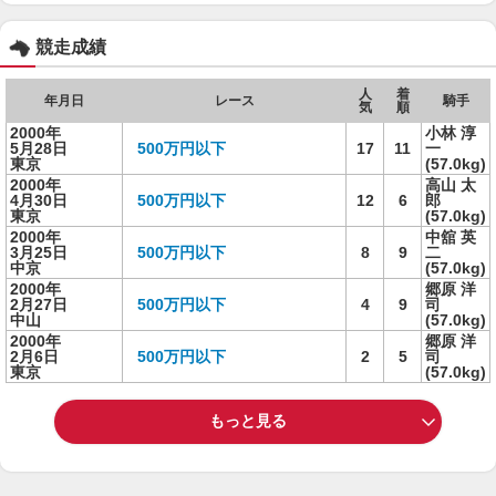
競走成績
人
着
年月日
レース
騎手
気
順
2000年
小林 淳
5月28日
500万円以下
17
11
一
東京
(57.0kg)
2000年
高山 太
4月30日
500万円以下
12
6
郎
東京
(57.0kg)
2000年
中舘 英
3月25日
500万円以下
8
9
二
中京
(57.0kg)
2000年
郷原 洋
2月27日
500万円以下
4
9
司
中山
(57.0kg)
2000年
郷原 洋
2月6日
500万円以下
2
5
司
東京
(57.0kg)
もっと見る