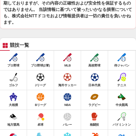
期しておりますが、その内容の正確性および安全性を保証するもの
ではありません。 当該情報に基づいて被ったいかなる損害について
も、株式会社NTTドコモおよび情報提供者は一切の責任を負いかね
ます。
競技一覧
プロ野球
プロ野球(2軍)
MLB
高校野球
侍ジャパン
ゴルフ
Jリーグ
海外サッカー
日本代表
テニス
大相撲
Bリーグ
NBA
ラグビー
中央競馬
地方競馬
卓球
バレー
格闘技
バドミントン