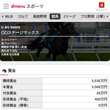
dメニュー
球
MLB
ゴルフ
高校野球
競馬
Jリーグ
プロ野球（2軍）
牡 鹿毛 登録抹消
(父)ステージマックス
父:ホリスキー
母:フォーラム
調教師:手塚 貴久 (美浦)
馬主:松下 征弘
生産者:社台牧場
賞金
獲得賞金
3,536万円
本賞金
3,508万円
付加賞金
28万円
収得賞金（平地）
400万円
収得賞金（障害）
0万円