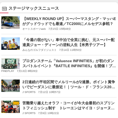
ステージマックスニュース
【WEEKLY ROUND UP】スーパーマスタング・マッハE
がグッドウッドでも最速／TC2000にメルセデス参戦？
オートスポーツweb 7月15日 15時48分
「今週の宿がない」車中泊で全英に挑む、元スーパー配
達員ジョー・ディーンの逆転人生【米男子ツアー】
みんなのゴルフダイジェスト 7月14日 11時50分
プロダンスチーム「Valuence INFINITIES」が初のダン
スバトルイベント『BATTLE INFINITIES』を開催！ブレ
イキンの聖地・溝の口に若き才能が集結
FINEPLAY 7月13日 8時28分
2日連続の平坦区間でメルリールが2連勝。ポイント賞争
いでピーダスンに最接近！｜ツール・ド・フランス2026
レースレポート：第8ステージ
J SPORTS 7月12日 10時57分
苦難乗り越えたオラフ・コーイが今大会最初のスプリン
トフィニッシュ制す トレーエンはマイヨ・ジョーヌで
ピレネーへ｜ツール・ド・フランス2026 レースレポー
J SPORTS 7月9日 10時22分