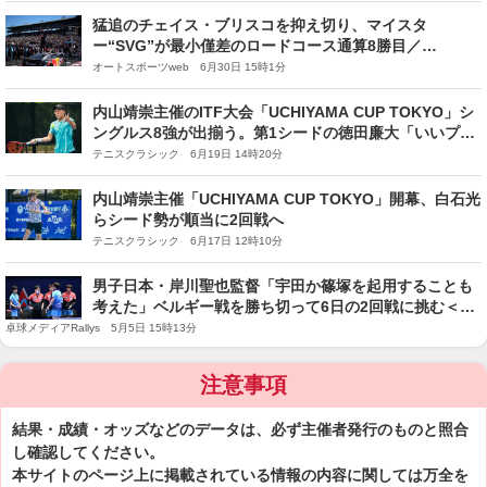
ト：第5ステージ
猛追のチェイス・ブリスコを抑え切り、マイスタ
ー“SVG”が最小僅差のロードコース通算8勝目／
NASCAR第18戦
オートスポーツweb 6月30日 15時1分
内山靖崇主催のITF大会「UCHIYAMA CUP TOKYO」シ
ングルス8強が出揃う。第1シードの徳田廉大「いいプレ
ーで優勝したい」
テニスクラシック 6月19日 14時20分
内山靖崇主催「UCHIYAMA CUP TOKYO」開幕、白石光
らシード勢が順当に2回戦へ
テニスクラシック 6月17日 12時10分
男子日本・岸川聖也監督「宇田か篠塚を起用することも
考えた」ベルギー戦を勝ち切って6日の2回戦に挑む＜世
界卓球2026＞
卓球メディアRallys 5月5日 15時13分
注意事項
結果・成績・オッズなどのデータは、必ず主催者発行のものと照合
し確認してください。
本サイトのページ上に掲載されている情報の内容に関しては万全を