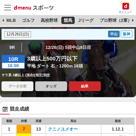
dメニュー
球
MLB
ゴルフ
高校野球
競馬
Jリーグ
プロ野球（2軍）
中山
阪神
9R
12/26(日) 5回中山8日目
3歳以上500万円以下
10R
16:00
平地 ダート 右・1200m 16頭
サラ系 3歳以上 (混合)[指定]別定
データ分析
オッズ
結果
競走成績
着順
枠番
馬番
馬名
着差
1
7
13
クニノユメオー
1.12.1