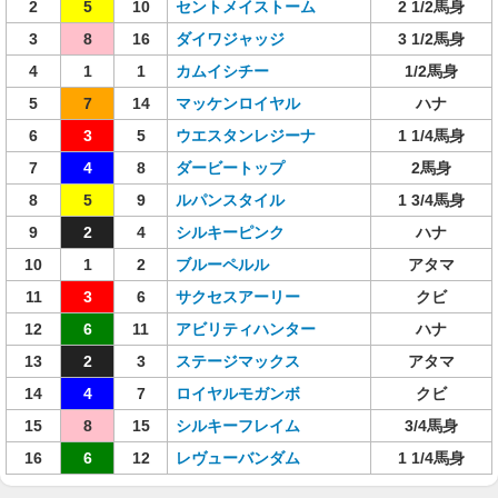
2
5
10
セントメイストーム
2 1/2馬身
3
8
16
ダイワジャッジ
3 1/2馬身
4
1
1
カムイシチー
1/2馬身
5
7
14
マッケンロイヤル
ハナ
6
3
5
ウエスタンレジーナ
1 1/4馬身
7
4
8
ダービートップ
2馬身
8
5
9
ルパンスタイル
1 3/4馬身
9
2
4
シルキーピンク
ハナ
10
1
2
ブルーペルル
アタマ
11
3
6
サクセスアーリー
クビ
12
6
11
アビリティハンター
ハナ
13
2
3
ステージマックス
アタマ
14
4
7
ロイヤルモガンボ
クビ
15
8
15
シルキーフレイム
3/4馬身
16
6
12
レヴューバンダム
1 1/4馬身