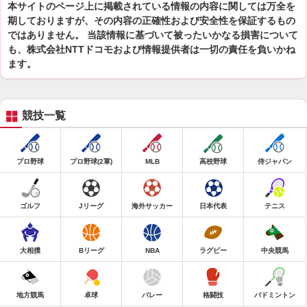
本サイトのページ上に掲載されている情報の内容に関しては万全を
期しておりますが、その内容の正確性および安全性を保証するもの
ではありません。 当該情報に基づいて被ったいかなる損害について
も、株式会社NTTドコモおよび情報提供者は一切の責任を負いかね
ます。
競技一覧
プロ野球
プロ野球(2軍)
MLB
高校野球
侍ジャパン
ゴルフ
Jリーグ
海外サッカー
日本代表
テニス
大相撲
Bリーグ
NBA
ラグビー
中央競馬
地方競馬
卓球
バレー
格闘技
バドミントン