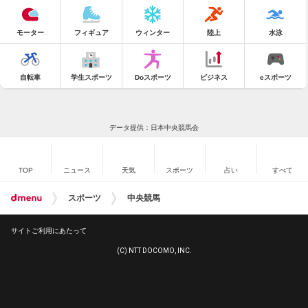
モーター
フィギュア
ウィンター
陸上
水泳
自転車
学生スポーツ
Doスポーツ
ビジネス
eスポーツ
データ提供：日本中央競馬会
TOP
ニュース
天気
スポーツ
占い
すべて
スポーツ
中央競馬
サイトご利用にあたって
(C) NTT DOCOMO, INC.