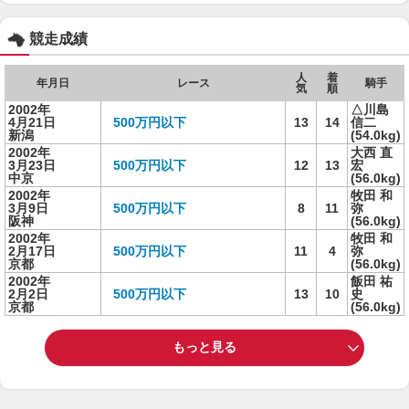
競走成績
人
着
年月日
レース
騎手
気
順
2002年
△川島
4月21日
500万円以下
13
14
信二
新潟
(54.0kg)
2002年
大西 直
3月23日
500万円以下
12
13
宏
中京
(56.0kg)
2002年
牧田 和
3月9日
500万円以下
8
11
弥
阪神
(56.0kg)
2002年
牧田 和
2月17日
500万円以下
11
4
弥
京都
(56.0kg)
2002年
飯田 祐
2月2日
500万円以下
13
10
史
京都
(56.0kg)
もっと見る