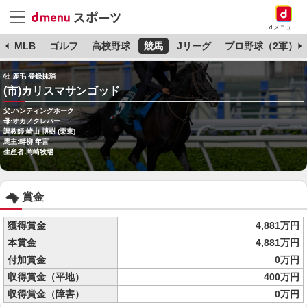
dメニュー
球
MLB
ゴルフ
高校野球
競馬
Jリーグ
プロ野球（2軍）
牡 鹿毛 登録抹消
(市)カリスマサンゴッド
父:ハンティングホーク
母:オカノクレバー
調教師:崎山 博樹 (栗東)
馬主:畔柳 年言
生産者:岡崎牧場
賞金
獲得賞金
4,881万円
本賞金
4,881万円
付加賞金
0万円
収得賞金（平地）
400万円
収得賞金（障害）
0万円