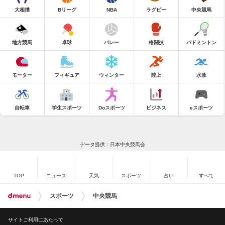
大相撲
Bリーグ
NBA
ラグビー
中央競馬
地方競馬
卓球
バレー
格闘技
バドミントン
モーター
フィギュア
ウィンター
陸上
水泳
自転車
学生スポーツ
Doスポーツ
ビジネス
eスポーツ
データ提供：日本中央競馬会
TOP
ニュース
天気
スポーツ
占い
すべて
スポーツ
中央競馬
サイトご利用にあたって