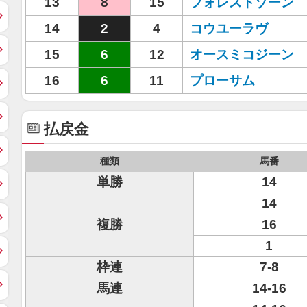
13
8
15
フォレストゾーン
14
2
4
コウユーラヴ
15
6
12
オースミコジーン
16
6
11
プローサム
払戻金
種類
馬番
単勝
14
14
複勝
16
1
枠連
7-8
馬連
14-16