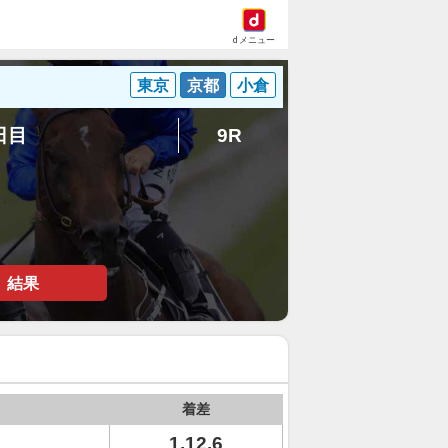
dメニュー
東京
京都
小倉
3日目
9R
結果
着差
1.12.6