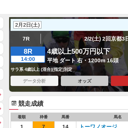
7R
2/2(土) 2回京都
8R
4歳以上500万円以下
14:00
平地 ダート 右・1200m 16頭
サラ系 4歳以上 (混合)[指定]別定
データ分析
オッズ
競走成績
着順
枠番
馬番
馬名
1
7
14
トーワノオージ