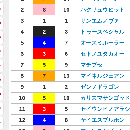
2
8
16
ハクリュウヒット
3
1
1
サンエムノヴァ
4
2
3
トゥースペシャル
5
4
7
オースミルーラー
6
3
6
セトノユタカオー
7
5
9
マチブセ
8
7
13
マイネルジェアン
9
1
2
ゼンノドラゴン
10
5
10
カリスマサンゴッド
11
3
5
セイウンヒノアラシ
12
4
8
ケイエスブルボン