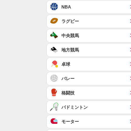
NBA
ラグビー
中央競馬
地方競馬
卓球
バレー
格闘技
バドミントン
モーター