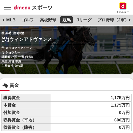
dメニュー
球
MLB
ゴルフ
高校野球
競馬
Jリーグ
プロ野球（2軍）
牡 栗毛 登録抹消
(父)ウィンアドヴァンス
父:メジロマックイーン
母:ショウミー
調教師:小西 一男 (美浦)
馬主:馬場 幸廣
生産者:中央牧場
賞金
獲得賞金
1,175万円
本賞金
1,175万円
付加賞金
0万円
収得賞金（平地）
600万円
収得賞金（障害）
0万円