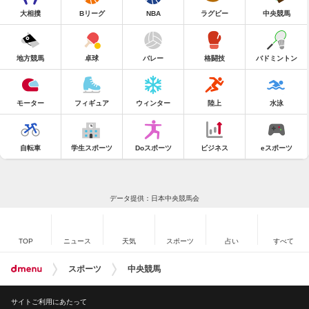
大相撲
Bリーグ
NBA
ラグビー
中央競馬
地方競馬
卓球
バレー
格闘技
バドミントン
モーター
フィギュア
ウィンター
陸上
水泳
自転車
学生スポーツ
Doスポーツ
ビジネス
eスポーツ
データ提供：日本中央競馬会
TOP
ニュース
天気
スポーツ
占い
すべて
スポーツ
中央競馬
サイトご利用にあたって