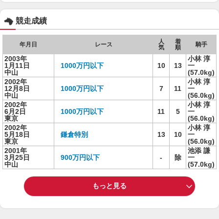
競走成績
人
着
年月日
レース
騎手
気
順
2003年
小林 淳
1月11日
1000万円以下
10
13
一
中山
(57.0kg)
2002年
小林 淳
12月8日
1000万円以下
7
11
一
中山
(56.0kg)
2002年
小林 淳
6月2日
1000万円以下
11
5
一
東京
(56.0kg)
2002年
小林 淳
5月18日
鎌倉特別
13
10
一
東京
(56.0kg)
2001年
池添 謙
3月25日
900万円以下
-
除
一
中山
(57.0kg)
もっと見る