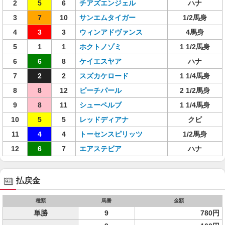
2
5
6
チアズエンジェル
ハナ
3
7
10
サンエムタイガー
1/2馬身
4
3
3
ウィンアドヴァンス
4馬身
5
1
1
ホクトノゾミ
1 1/2馬身
6
6
8
ケイエスヤア
ハナ
7
2
2
スズカケロード
1 1/4馬身
8
8
12
ピーチパール
2 1/2馬身
9
8
11
シューペルブ
1 1/4馬身
10
5
5
レッドディアナ
クビ
11
4
4
トーセンスピリッツ
1/2馬身
12
6
7
エアステビア
ハナ
払戻金
種類
馬番
金額
単勝
9
780円