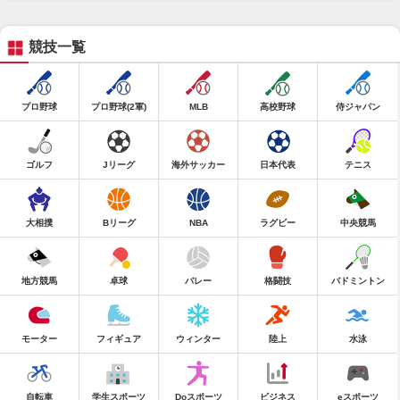
競技一覧
プロ野球
プロ野球(2軍)
MLB
高校野球
侍ジャパン
ゴルフ
Jリーグ
海外サッカー
日本代表
テニス
大相撲
Bリーグ
NBA
ラグビー
中央競馬
地方競馬
卓球
バレー
格闘技
バドミントン
モーター
フィギュア
ウィンター
陸上
水泳
自転車
学生スポーツ
Doスポーツ
ビジネス
eスポーツ