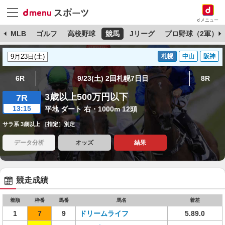
dメニュー
球
MLB
ゴルフ
高校野球
競馬
Jリーグ
プロ野球（2軍）
札幌
中山
阪神
6R
9/23(土) 2回札幌7日目
8R
3歳以上500万円以下
7R
13:15
平地 ダート 右・1000m 12頭
サラ系 3歳以上 ［指定］別定
データ分析
オッズ
結果
競走成績
着順
枠番
馬番
馬名
着差
1
7
9
ドリームライフ
5.89.0