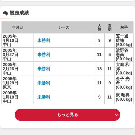
競走成績
人
着
年月日
レース
騎手
気
順
2005年
五十嵐
4月10日
未勝利
9
9
雄祐
中山
(60.0kg)
2005年
浜野谷
3月27日
未勝利
11
5
憲尚
中山
(60.0kg)
2005年
大庭 和
2月26日
未勝利
13
11
弥
中山
(60.0kg)
2005年
金子 光
1月29日
未勝利
11
9
希
東京
(60.0kg)
2005年
沢 昭典
1月10日
未勝利
9
11
(60.0kg)
中山
もっと見る