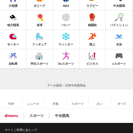
大相撲
Bリーグ
NBA
ラグビー
中央競馬
地方競馬
卓球
バレー
格闘技
バドミントン
モーター
フィギュア
ウィンター
陸上
水泳
自転車
学生スポーツ
Doスポーツ
ビジネス
eスポーツ
データ提供：日本中央競馬会
TOP
ニュース
天気
スポーツ
占い
すべて
スポーツ
中央競馬
サイトご利用にあたって