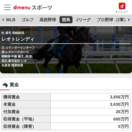
dメニュー
球
MLB
ゴルフ
高校野球
競馬
Jリーグ
プロ野球（2軍）
牡 鹿毛 登録抹消
レオトレンディ
父:コマンダーインチーフ
母:レデイークロース
調教師:中島 敏文 (美浦)
馬主:株式会社 レオ
生産者:飛渡牧場
賞金
獲得賞金
3,656万円
本賞金
3,630万円
付加賞金
26万円
収得賞金（平地）
600万円
収得賞金（障害）
0万円