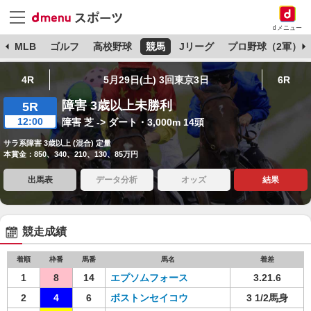
dメニュー
球
MLB
ゴルフ
高校野球
競馬
Jリーグ
プロ野球（2軍）
4R
5月29日(土) 3回東京3日
6R
障害 3歳以上未勝利
5R
12:00
障害 芝 -> ダート・3,000m 14頭
サラ系障害 3歳以上 (混合) 定量
本賞金：850、340、210、130、85万円
出馬表
データ分析
オッズ
結果
競走成績
着順
枠番
馬番
馬名
着差
1
8
14
エプソムフォース
3.21.6
2
4
6
ボストンセイコウ
3 1/2馬身