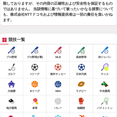
期しておりますが、その内容の正確性および安全性を保証するもの
ではありません。 当該情報に基づいて被ったいかなる損害について
も、株式会社NTTドコモおよび情報提供者は一切の責任を負いかね
ます。
競技一覧
プロ野球
プロ野球(2軍)
MLB
高校野球
侍ジャパン
ゴルフ
Jリーグ
海外サッカー
日本代表
テニス
大相撲
Bリーグ
NBA
ラグビー
中央競馬
地方競馬
卓球
バレー
格闘技
バドミントン