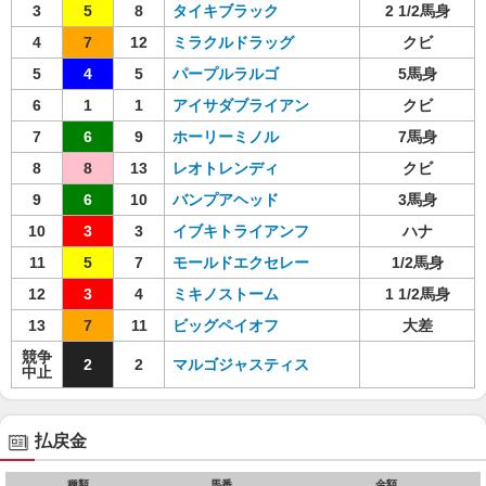
3
5
8
タイキブラック
2 1/2馬身
4
7
12
ミラクルドラッグ
クビ
5
4
5
パープルラルゴ
5馬身
6
1
1
アイサダブライアン
クビ
7
6
9
ホーリーミノル
7馬身
8
8
13
レオトレンディ
クビ
9
6
10
バンプアヘッド
3馬身
10
3
3
イブキトライアンフ
ハナ
11
5
7
モールドエクセレー
1/2馬身
12
3
4
ミキノストーム
1 1/2馬身
13
7
11
ビッグペイオフ
大差
競争
2
2
マルゴジャスティス
中止
払戻金
種類
馬番
金額