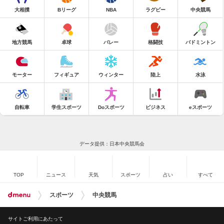
大相撲
Bリーグ
NBA
ラグビー
中央競馬
地方競馬
卓球
バレー
格闘技
バドミントン
モーター
フィギュア
ウィンター
陸上
水泳
自転車
学生スポーツ
Doスポーツ
ビジネス
eスポーツ
データ提供：日本中央競馬会
TOP
ニュース
天気
スポーツ
占い
すべて
スポーツ
中央競馬
サイトご利用にあたって