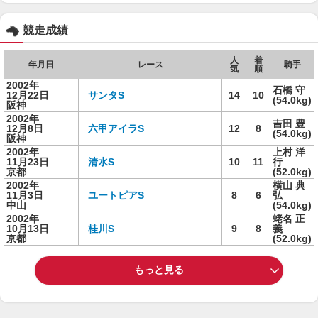
競走成績
人
着
年月日
レース
騎手
気
順
2002年
石橋 守
12月22日
サンタS
14
10
(54.0kg)
阪神
2002年
吉田 豊
12月8日
六甲アイラS
12
8
(54.0kg)
阪神
2002年
上村 洋
11月23日
清水S
10
11
行
京都
(52.0kg)
2002年
横山 典
11月3日
ユートピアS
8
6
弘
中山
(54.0kg)
2002年
蛯名 正
10月13日
桂川S
9
8
義
京都
(52.0kg)
もっと見る