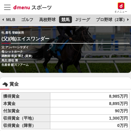
dメニュー
球
MLB
ゴルフ
高校野球
競馬
Jリーグ
プロ野球（2軍）
牝 鹿毛 登録抹消
(父)(地)エイスワンダー
父:アンバーシヤダイ
母:レットホーク
調教師:長浜 博之 (栗東)
馬主:畑佐 博
生産者:鮫川フアーム
賞金
獲得賞金
8,985万円
本賞金
8,895万円
付加賞金
90万円
収得賞金（平地）
1,300万円
収得賞金（障害）
0万円