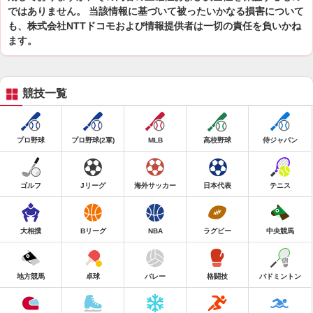
ではありません。 当該情報に基づいて被ったいかなる損害について
も、株式会社NTTドコモおよび情報提供者は一切の責任を負いかね
ます。
競技一覧
プロ野球
プロ野球(2軍)
MLB
高校野球
侍ジャパン
ゴルフ
Jリーグ
海外サッカー
日本代表
テニス
大相撲
Bリーグ
NBA
ラグビー
中央競馬
地方競馬
卓球
バレー
格闘技
バドミントン