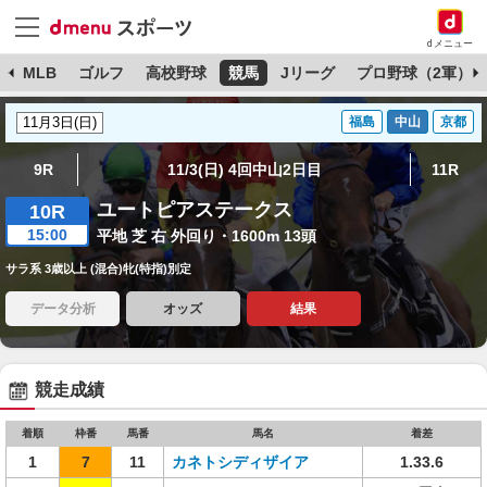
dメニュー
球
MLB
ゴルフ
高校野球
競馬
Jリーグ
プロ野球（2軍）
福島
中山
京都
9R
11/3(日) 4回中山2日目
11R
ユートピアステークス
10R
15:00
平地 芝 右 外回り・1600m 13頭
サラ系 3歳以上 (混合)牝(特指)別定
データ分析
オッズ
結果
競走成績
着順
枠番
馬番
馬名
着差
1
7
11
カネトシディザイア
1.33.6