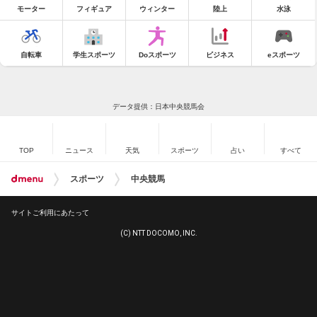
モーター
フィギュア
ウィンター
陸上
水泳
自転車
学生スポーツ
Doスポーツ
ビジネス
eスポーツ
データ提供：日本中央競馬会
TOP
ニュース
天気
スポーツ
占い
すべて
スポーツ
中央競馬
サイトご利用にあたって
(C) NTT DOCOMO, INC.