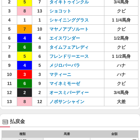
2
5
7
タイキトゥインクル
3/4馬身
3
8
13
ショコット
クビ
4
1
1
シャイニンググラス
1 1/4馬身
5
7
10
マヤノアブソルート
クビ
6
4
4
エイスワンダー
1/2馬身
7
6
8
タイムフェアレディ
クビ
8
5
6
フレンドリーエース
1 1/2馬身
9
4
5
メジロバーバラ
ハナ
10
3
3
マティーニ
ハナ
11
6
9
マイネミモーゼ
クビ
12
2
2
オースミバーディー
3/4馬身
13
8
12
ノボサンシャイン
大差
払戻金
種類
馬番
金額