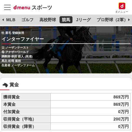
dメニュー
球
MLB
ゴルフ
高校野球
競馬
Jリーグ
プロ野球（2軍）
牡 栗毛 登録抹消
インターファイヤー
父:ノーザンテースト
母:アナザーワールド
調教師:柴田 政人 (美浦)
馬主:松岡 留枝
生産者:ノーザンファーム
賞金
獲得賞金
869万円
本賞金
869万円
付加賞金
0万円
収得賞金（平地）
200万円
収得賞金（障害）
0万円