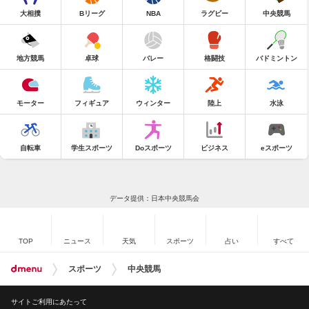
大相撲
Bリーグ
NBA
ラグビー
中央競馬
地方競馬
卓球
バレー
格闘技
バドミントン
モーター
フィギュア
ウィンター
陸上
水泳
自転車
学生スポーツ
Doスポーツ
ビジネス
eスポーツ
データ提供：日本中央競馬会
TOP
ニュース
天気
スポーツ
占い
すべて
スポーツ
中央競馬
サイトご利用にあたって