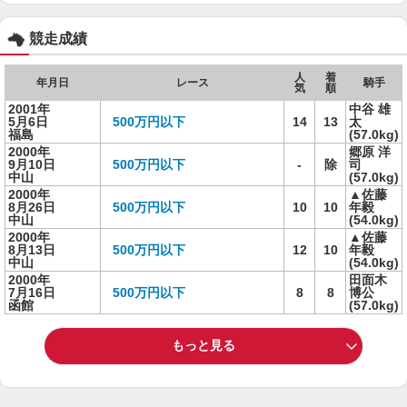
競走成績
人
着
年月日
レース
騎手
気
順
2001年
中谷 雄
5月6日
500万円以下
14
13
太
福島
(57.0kg)
2000年
郷原 洋
9月10日
500万円以下
-
除
司
中山
(57.0kg)
2000年
▲佐藤
8月26日
500万円以下
10
10
年毅
中山
(54.0kg)
2000年
▲佐藤
8月13日
500万円以下
12
10
年毅
中山
(54.0kg)
2000年
田面木
7月16日
500万円以下
8
8
博公
函館
(57.0kg)
もっと見る