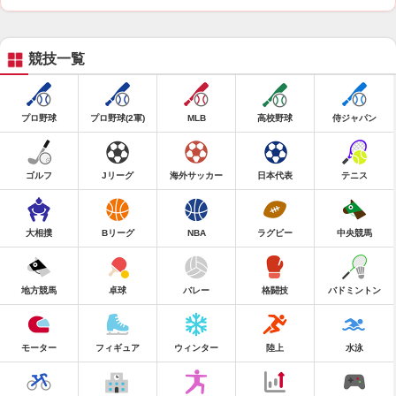
競技一覧
プロ野球
プロ野球(2軍)
MLB
高校野球
侍ジャパン
ゴルフ
Jリーグ
海外サッカー
日本代表
テニス
大相撲
Bリーグ
NBA
ラグビー
中央競馬
地方競馬
卓球
バレー
格闘技
バドミントン
モーター
フィギュア
ウィンター
陸上
水泳