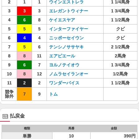
2
1
1
ウインエストレラ
1 1/4馬身
3
3
3
エレガントウィナー
1 3/4馬身
4
6
8
ケイエスヤア
1 1/2馬身
5
5
5
インターファイヤー
クビ
6
4
4
ニッポーセイウン
クビ
7
5
6
テンシノササヤキ
2 1/2馬身
8
8
11
エアピエール
2馬身
9
6
7
ヨルノテイオウ
1 3/4馬身
10
8
12
ノムラセイランオー
1/2馬身
11
2
2
ワンダーバイス
1 1/2馬身
競争
7
9
トム
除外
払戻金
種類
馬番
金額
単勝
10
390円