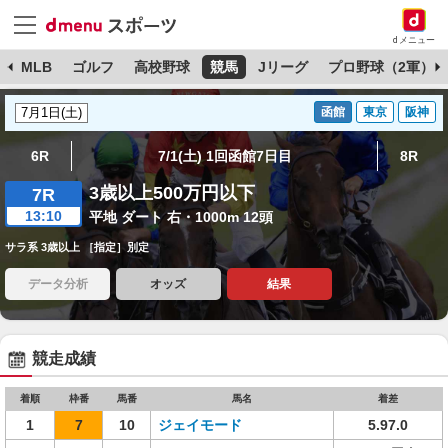
dメニュー
球
MLB
ゴルフ
高校野球
競馬
Jリーグ
プロ野球（2軍）
函館
東京
阪神
6R
7/1(土) 1回函館7日目
8R
3歳以上500万円以下
7R
13:10
平地 ダート 右・1000m 12頭
サラ系 3歳以上 ［指定］別定
データ分析
オッズ
結果
競走成績
着順
枠番
馬番
馬名
着差
1
7
10
ジェイモード
5.97.0